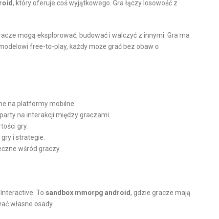
roid
, który oferuje coś wyjątkowego. Gra łączy losowość z
racze mogą eksplorować, budować i walczyć z innymi. Gra ma
i modelowi free-to-play, każdy może grać bez obaw o
e na platformy mobilne.
arty na interakcji między graczami.
tości gry.
ry i strategie.
łeczne wśród graczy.
Interactive. To
sandbox mmorpg android
, gdzie gracze mają
wać własne osady.