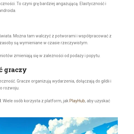
zności. To czyni grę bardziej angażującą. Elastyczność i
androida.
 świata. Można tam walczyć z potworami i współpracować z
e zasoby są wymieniane w czasie rzeczywistym.
otów zmieniają się w zależności od podaży i popytu.
ć graczy
czność. Gracze organizują wydarzenia, dołączają do gildii i
go rozwoju.
d
. Wiele osób korzysta z platform, jak
PlayHub
, aby uzyskać