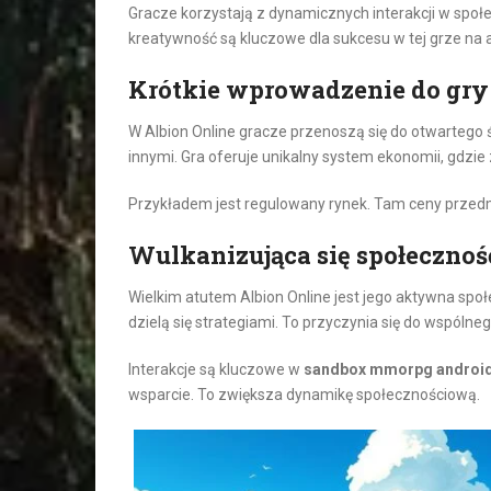
Gracze korzystają z dynamicznych interakcji w społec
kreatywność są kluczowe dla sukcesu w tej grze na 
Krótkie wprowadzenie do gry
W Albion Online gracze przenoszą się do otwartego
innymi. Gra oferuje unikalny system ekonomii, gdzi
Przykładem jest regulowany rynek. Tam ceny przedmi
Wulkanizująca się społecznoś
Wielkim atutem Albion Online jest jego aktywna społe
dzielą się strategiami. To przyczynia się do wspólne
Interakcje są kluczowe w
sandbox mmorpg androi
wsparcie. To zwiększa dynamikę społecznościową.