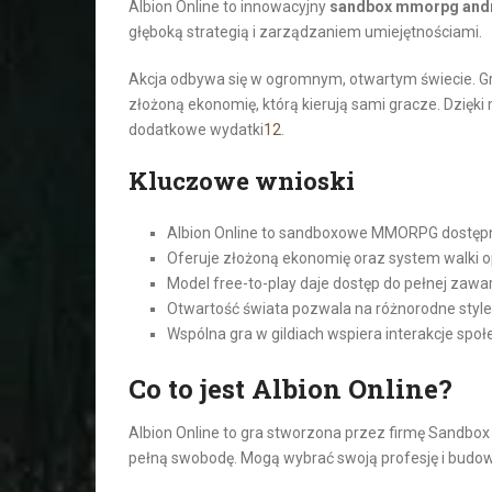
Albion Online to innowacyjny
sandbox mmorpg and
głęboką strategią i zarządzaniem umiejętnościami.
Akcja odbywa się w ogromnym, otwartym świecie. G
złożoną ekonomię, którą kierują sami gracze. Dzięk
dodatkowe wydatki
1
2
.
Kluczowe wnioski
Albion Online to sandboxowe MMORPG dostępn
Oferuje złożoną ekonomię oraz system walki op
Model free-to-play daje dostęp do pełnej zawar
Otwartość świata pozwala na różnorodne style g
Wspólna gra w gildiach wspiera interakcje spo
Co to jest Albion Online?
Albion Online to gra stworzona przez firmę Sandbox 
pełną swobodę. Mogą wybrać swoją profesję i budo