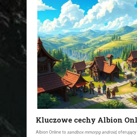
Kluczowe cechy Albion On
Albion Online to
sandbox mmorpg android
, oferując