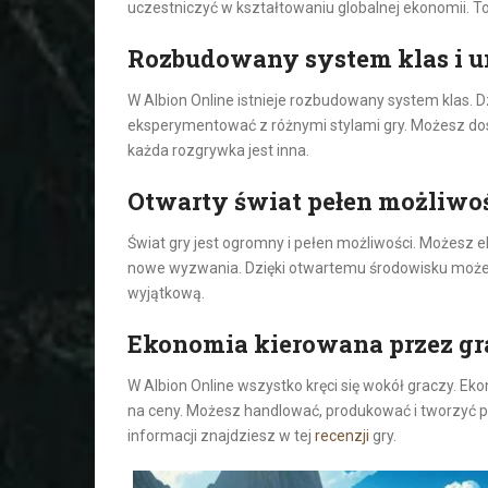
uczestniczyć w kształtowaniu globalnej ekonomii. To 
Rozbudowany system klas i u
W Albion Online istnieje rozbudowany system klas. 
eksperymentować z różnymi stylami gry. Możesz dost
każda rozgrywka jest inna.
Otwarty świat pełen możliwo
Świat gry jest ogromny i pełen możliwości. Możesz 
nowe wyzwania. Dzięki otwartemu środowisku możes
wyjątkową.
Ekonomia kierowana przez gr
W Albion Online wszystko kręci się wokół graczy. Ek
na ceny. Możesz handlować, produkować i tworzyć prz
informacji znajdziesz w tej
recenzji
gry.