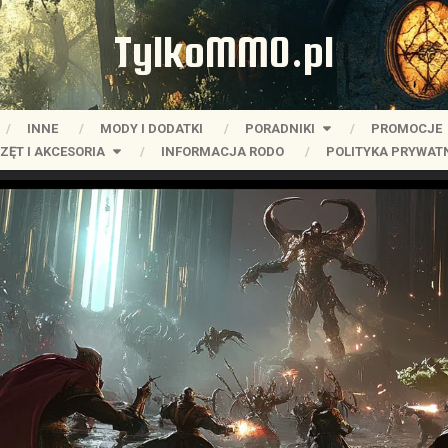
TylkoMMO.pl
INNE
MODY I DODATKI
PORADNIKI
PROMOCJE
ZĘT I AKCESORIA
INFORMACJA RODO
POLITYKA PRYWAT