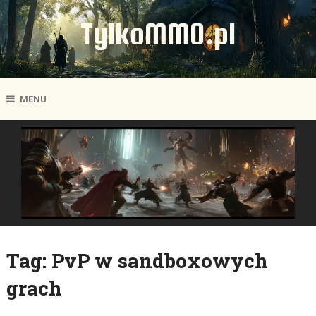
TylkoMMO.pl
MENU
Tag:
PvP w sandboxowych
grach