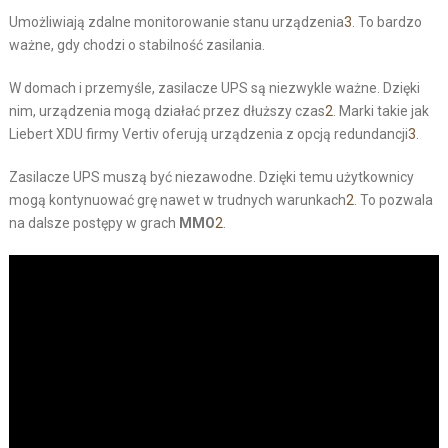
Umożliwiają zdalne monitorowanie stanu urządzenia
3
. To bardzo
ważne, gdy chodzi o stabilność zasilania.
W domach i przemyśle, zasilacze UPS są niezwykle ważne. Dzięki
nim, urządzenia mogą działać przez dłuższy czas
2
. Marki takie jak
Liebert XDU firmy Vertiv oferują urządzenia z opcją redundancji
3
.
Zasilacze UPS muszą być niezawodne. Dzięki temu użytkownicy
mogą kontynuować grę nawet w trudnych warunkach
2
. To pozwala
na dalsze postępy w grach
MMO
2
.