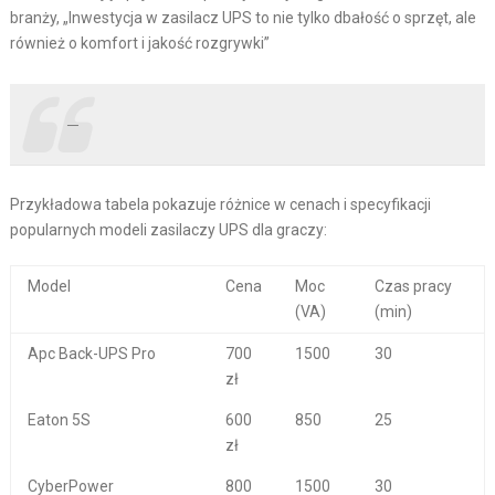
branży, „Inwestycja w zasilacz UPS to nie tylko dbałość o sprzęt, ale
również o komfort i jakość rozgrywki”
–
Przykładowa tabela pokazuje różnice w cenach i specyfikacji
popularnych modeli zasilaczy UPS dla graczy:
Model
Cena
Moc
Czas pracy
(VA)
(min)
Apc Back-UPS Pro
700
1500
30
zł
Eaton 5S
600
850
25
zł
CyberPower
800
1500
30