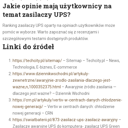
Jakie opinie mają użytkownicy na
temat zasilaczy UPS?
Ranking zasilaczy UPS oparty na opiniach użytkowników może
pomóc w wyborze. Warto zapoznać się z recenzjami i
szczegółowymi testami dostępnych produktów.
Linki do źródeł
https://techcity.pl/sitemap/
– Sitemap – Techcity.pl – News,
Technologia, E-biznes, E-commerce
https://www.dziennikwschodni.pl/artykuly-
zewnetrzne/awaryjnie-zrodlo-zasilania-dlaczego-jest-
wazne,n,1000352375.html
– Awaryjnie źródło zasilania —
dlaczego jest ważne? – Dziennik Wschodni
https://crn.pl/artykuly/vertiv-w-centrach-danych-chlodzenie-
nowej-generacji/
– Vertiv w centrach danych: chłodzenie
nowej generacji – CRN
https://swiatbaterii.pl/873-zasilacz-ups-zasilacz-awaryjny
–
Zasilacze awaryjne UPS do komputera- zasilacz UPS Green