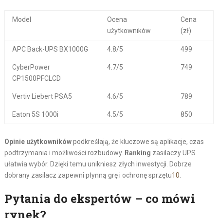
Model
Ocena
Cena
użytkowników
(zł)
APC Back-UPS BX1000G
4.8/5
499
CyberPower
4.7/5
749
CP1500PFCLCD
Vertiv Liebert PSA5
4.6/5
789
Eaton 5S 1000i
4.5/5
850
Opinie użytkowników
podkreślają, że kluczowe są aplikacje, czas
podtrzymania i możliwości rozbudowy.
Ranking
zasilaczy UPS
ułatwia wybór. Dzięki temu unikniesz złych inwestycji. Dobrze
dobrany zasilacz zapewni płynną grę i ochronę sprzętu
10
.
Pytania do ekspertów – co mówi
rynek?