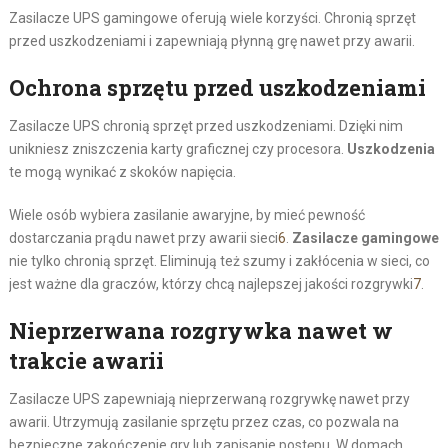
Zasilacze UPS gamingowe oferują wiele korzyści. Chronią sprzęt
przed uszkodzeniami i zapewniają płynną grę nawet przy awarii.
Ochrona sprzętu przed uszkodzeniami
Zasilacze UPS chronią sprzęt przed uszkodzeniami. Dzięki nim
unikniesz zniszczenia karty graficznej czy procesora.
Uszkodzenia
te mogą wynikać z skoków napięcia.
Wiele osób wybiera zasilanie awaryjne, by mieć pewność
dostarczania prądu nawet przy awarii sieci
6
.
Zasilacze gamingowe
nie tylko chronią sprzęt. Eliminują też szumy i zakłócenia w sieci, co
jest ważne dla graczów, którzy chcą najlepszej jakości rozgrywki
7
.
Nieprzerwana rozgrywka nawet w
trakcie awarii
Zasilacze UPS zapewniają nieprzerwaną rozgrywkę nawet przy
awarii. Utrzymują zasilanie sprzętu przez czas, co pozwala na
bezpieczne zakończenie gry lub zapisanie postępu. W domach,