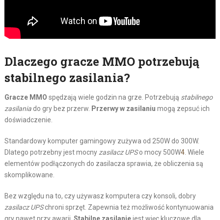
Dlaczego gracze MMO potrzebują
stabilnego zasilania?
Gracze MMO
spędzają wiele godzin na grze. Potrzebują
stabilnego
zasilania
do gry bez przerw.
Przerwy w zasilaniu
mogą zepsuć ich
doświadczenie.
Standardowy komputer gamingowy zużywa od 250W do 300W.
Dlatego potrzebny jest mocny
zasilacz UPS
o mocy 500W
4
. Wiele
elementów podłączonych do zasilacza sprawia, że obliczenia są
skomplikowane.
Bez względu na to, czy używasz komputera czy konsoli, dobry
zasilacz UPS
chroni sprzęt. Zapewnia też możliwość kontynuowania
gry nawet przy awarii.
Stabilne zasilanie
jest więc kluczowe dla