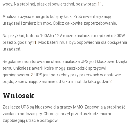
wody. Na stabilnej, płaskiej powierzchni, bez wibracji
11
.
Analiza zużycia energii to kolejny krok. Zrób inwentaryzację
urządzeń i zmierz ich moc. Oblicz całkowite zapotrzebowanie.
Na przykład, bateria 100Ah i 12V może zasilacza urządzeń o 500W
przez 2 godziny
11
. Moc baterii musi być odpowiednia dla obciążenia
urządzeń.
Regularne monitorowanie stanu zasilacza UPS jest kluczowe. Dzięki
temu unikniesz awarii, które mogą zaszkodzić sprzętowi
gamingowemu
2
. UPS jest potrzebny przy przerwach w dostawie
prądu, zapewniając zasilanie od kilku minut do kilku godzin
2
.
Wniosek
Zasilacze UPS są kluczowe dla graczy MMO. Zapewniają stabilność
zasilania podczas gry. Chronią sprzęt przed uszkodzeniami i
zapobiegają utracie postępów.