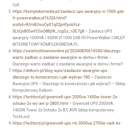
Cell
https://kompleksmedia.pl/zasilacz-ups-awaryjny-vi-1000-gxb-
fr-powerwalker,id16326.html?
srsltid=AfmBOooOy01q02pHfpobfsz-
0LhQx805wfCGxO8BjfK_rcgSz_n3E7g8
– Zasilacz UPS
awaryjny 1000VA / 600W VI 1000 GXB FR PowerWalker | SKLEP
INTERNETOWY KOMPLEKSMEDIA.PL
https://swietochlowiceonline.pl/20240830614540/dlaczego-
warto-zadbac-o-zasilanie-awaryjne-w-domu-i-firmie
–
Dlaczego warto zadbać o zasilanie awaryjne w domu i firmie?
https://delkom.pl/blog-wpis/zasilacze-awaryjne-ups-
dlaczego-to-koniecznosc-i-jak-wybrac-180
– Zasilacze
Awaryjne UPS – Dlaczego to konieczność i jak wybrać? – Sklep
Komputerowy Delkom
https://techlord.pl/greencell-ups-2000va-1400w-tower-2x-
schuko-2x-iec-avr-p-2805.html
– Greencell UPS 2000VA
1400W Tower 2x Schuko 2x IEC AVR Sklep komputerowy
TechLord
https://techlord.pl/greencell-ups-rtii-3000va-2700w-rack-6x-