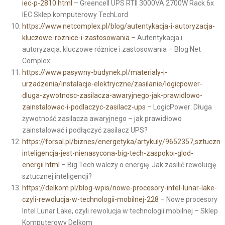
iec-p-2810.html
– Greencell UPS RTII 3000VA 2700W Rack 6x
IEC Sklep komputerowy TechLord
https://www.netcomplex.pl/blog/autentykacja-i-autoryzacja-
kluczowe-roznice-i-zastosowania
– Autentykacja i
autoryzacja: kluczowe różnice i zastosowania – Blog Net
Complex
https://www.pasywny-budynek.pl/materialy-i-
urzadzenia/instalacje-elektryczne/zasilanie/logicpower-
dluga-zywotnosc-zasilacza-awaryjnego-jak-prawidlowo-
zainstalowac-i-podlaczyc-zasilacz-ups
– LogicPower: Długa
żywotność zasilacza awaryjnego – jak prawidłowo
zainstalować i podłączyć zasilacz UPS?
https://forsal.pl/biznes/energetyka/artykuly/9652357,sztuczna
inteligencja-jest-nienasycona-big-tech-zaspokoi-glod-
energii.html
– Big Tech walczy o energię. Jak zasilić rewolucję
sztucznej inteligencji?
https://delkom.pl/blog-wpis/nowe-procesory-intel-lunar-lake-
czyli-rewolucja-w-technologii-mobilnej-228
– Nowe procesory
Intel Lunar Lake, czyli rewolucja w technologii mobilnej – Sklep
Komputerowy Delkom