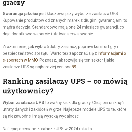
graczy
Gwarancja jakości
jest kluczowa przy wyborze zasilacza UPS.
Kupowanie produktów od znanych marek z długimi gwarancjami to
mądra decyzja. Standardowo mają one 24 miesiące gwarancji, co
daje dodatkowe wsparcie i ułatwia serwisowanie.
Zrozumienie,
jak wybrać
dobry zasilacz, poprawi komfort gry i
bezpieczeństwo sprzętu. Warto też zapoznać się z
informacjami o
e-sportach w MMO
. Poznasz, jak rozwija się ten sektor i jakie
zasilacze UPS są najbardziej cenione
8
9
.
Ranking zasilaczy UPS – co mówią
użytkownicy?
Wybór zasilacza UPS
to ważny krok dla graczy. Chcą oni uniknąć
utraty danych i zakłóceń w grze. Najlepsze modele UPS to te, które
są niezawodne i mają wysoką wydajność.
Najlepiej oceniane zasilacze UPS w
2024
roku to: