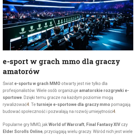
e-sport w grach mmo dla graczy
amatorów
Świat
e-sportu w grach MMO
otwarty jest nie tylko dla
profesjonalistów. Wiele osób organizuje
amatorskie rozgrywki e-
sportowe
. Dzięki temu gracze na każdym poziomie mogą
rywalizować
4
. Te
turnieje e-sportowe dla graczy mmo
pomagają
budować społeczność i pozwalają na rozwój umiejętności
4
.
Popularne gry MMO, jak
World of Warcraft
,
Final Fantasy XIV
czy
Elder Scrolls Online
, przyciągają wielu graczy. Wśród nich jest wiele