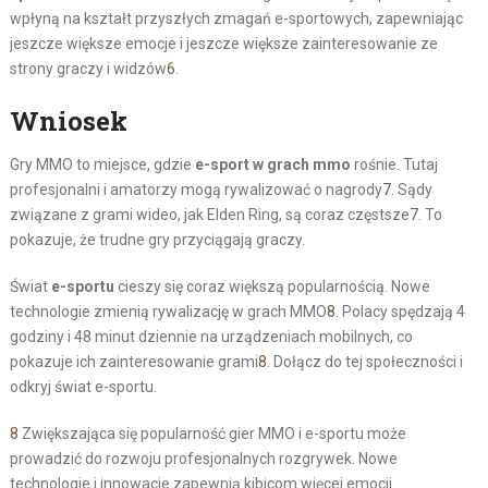
wpłyną na kształt przyszłych zmagań e-sportowych, zapewniając
jeszcze większe emocje i jeszcze większe zainteresowanie ze
strony graczy i widzów
6
.
Wniosek
Gry MMO to miejsce, gdzie
e-sport w grach mmo
rośnie. Tutaj
profesjonalni i amatorzy mogą rywalizować o nagrody
7
. Sądy
związane z grami wideo, jak Elden Ring, są coraz częstsze
7
. To
pokazuje, że trudne gry przyciągają graczy.
Świat
e-sportu
cieszy się coraz większą popularnością. Nowe
technologie zmienią rywalizację w grach MMO
8
. Polacy spędzają 4
godziny i 48 minut dziennie na urządzeniach mobilnych, co
pokazuje ich zainteresowanie grami
8
. Dołącz do tej społeczności i
odkryj świat e-sportu.
8
Zwiększająca się popularność gier MMO i e-sportu może
prowadzić do rozwoju profesjonalnych rozgrywek. Nowe
technologie i innowacje zapewnią kibicom więcej emocji.