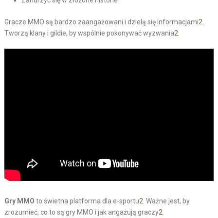
Zanurzyć się w złożone historie
Gracze MMO są bardzo zaangażowani i dzielą się informacjami
2
.
Tworzą klany i gildie, by wspólnie pokonywać wyzwania
2
.
Gry MMO
to świetna platforma dla e-sportu
2
. Ważne jest, by
zrozumieć, co to są gry MMO i jak angażują graczy
2
.