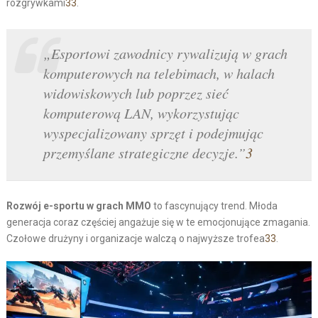
rozgrywkami
3
3
.
„Esportowi zawodnicy rywalizują w grach
komputerowych na telebimach, w halach
widowiskowych lub poprzez sieć
komputerową LAN, wykorzystując
wyspecjalizowany sprzęt i podejmując
przemyślane strategiczne decyzje.”
3
Rozwój e-sportu w grach MMO
to fascynujący trend. Młoda
generacja coraz częściej angażuje się w te emocjonujące zmagania.
Czołowe drużyny i organizacje walczą o najwyższe trofea
3
3
.