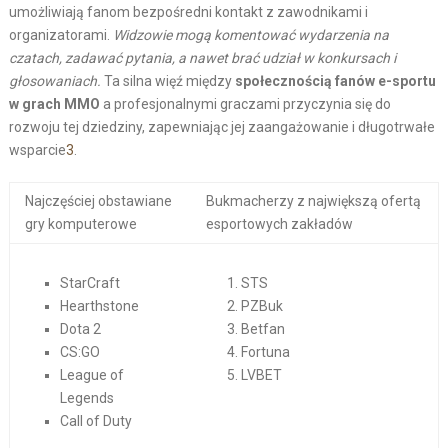
umożliwiają fanom bezpośredni kontakt z zawodnikami i
organizatorami.
Widzowie mogą komentować wydarzenia na
czatach, zadawać pytania, a nawet brać udział w konkursach i
głosowaniach.
Ta silna więź między
społecznością fanów e-sportu
w grach MMO
a profesjonalnymi graczami przyczynia się do
rozwoju tej dziedziny, zapewniając jej zaangażowanie i długotrwałe
wsparcie
3
.
Najczęściej obstawiane
Bukmacherzy z największą ofertą
gry komputerowe
esportowych zakładów
StarCraft
STS
Hearthstone
PZBuk
Dota 2
Betfan
CS:GO
Fortuna
League of
LVBET
Legends
Call of Duty