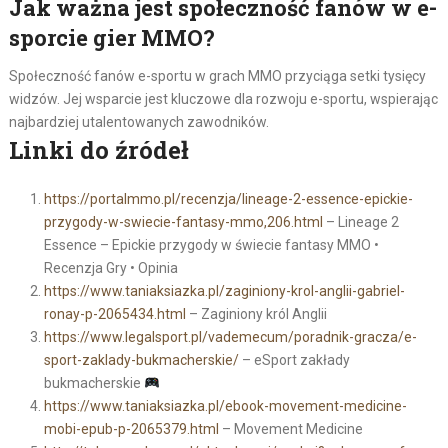
Jak ważna jest społeczność fanów w e-
sporcie gier MMO?
Społeczność fanów e-sportu w grach MMO przyciąga setki tysięcy
widzów. Jej wsparcie jest kluczowe dla rozwoju e-sportu, wspierając
najbardziej utalentowanych zawodników.
Linki do źródeł
https://portalmmo.pl/recenzja/lineage-2-essence-epickie-
przygody-w-swiecie-fantasy-mmo,206.html
– Lineage 2
Essence – Epickie przygody w świecie fantasy MMO •
Recenzja Gry • Opinia
https://www.taniaksiazka.pl/zaginiony-krol-anglii-gabriel-
ronay-p-2065434.html
– Zaginiony król Anglii
https://www.legalsport.pl/vademecum/poradnik-gracza/e-
sport-zaklady-bukmacherskie/
– eSport zakłady
bukmacherskie
https://www.taniaksiazka.pl/ebook-movement-medicine-
mobi-epub-p-2065379.html
– Movement Medicine