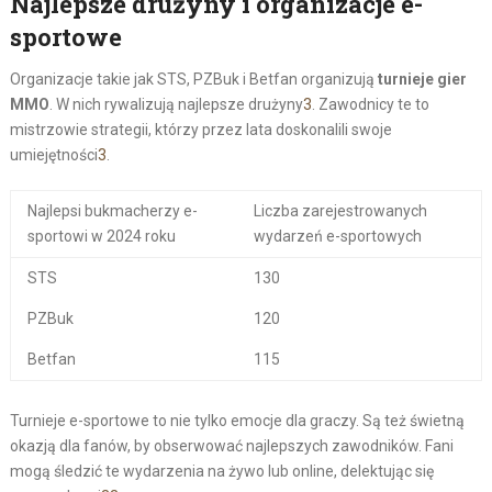
Najlepsze drużyny i organizacje e-
sportowe
Organizacje takie jak STS, PZBuk i Betfan organizują
turnieje gier
MMO
. W nich rywalizują najlepsze drużyny
3
. Zawodnicy te to
mistrzowie strategii, którzy przez lata doskonalili swoje
umiejętności
3
.
Najlepsi bukmacherzy e-
Liczba zarejestrowanych
sportowi w 2024 roku
wydarzeń e-sportowych
STS
130
PZBuk
120
Betfan
115
Turnieje e-sportowe to nie tylko emocje dla graczy. Są też świetną
okazją dla fanów, by obserwować najlepszych zawodników. Fani
mogą śledzić te wydarzenia na żywo lub online, delektując się