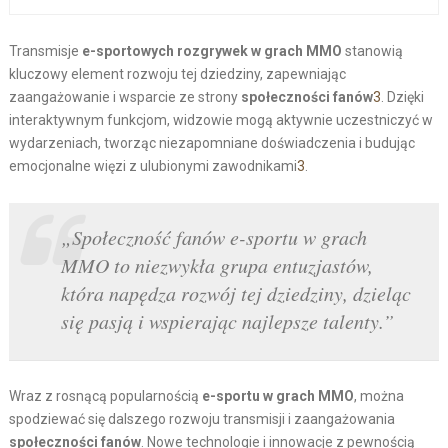
Transmisje
e-sportowych rozgrywek w grach MMO
stanowią
kluczowy element rozwoju tej dziedziny, zapewniając
zaangażowanie i wsparcie ze strony
społeczności fanów
3
. Dzięki
interaktywnym funkcjom, widzowie mogą aktywnie uczestniczyć w
wydarzeniach, tworząc niezapomniane doświadczenia i budując
emocjonalne więzi z ulubionymi zawodnikami
3
.
„Społeczność fanów e-sportu w grach
MMO to niezwykła grupa entuzjastów,
która napędza rozwój tej dziedziny, dzieląc
się pasją i wspierając najlepsze talenty.”
Wraz z rosnącą popularnością
e-sportu w grach MMO
, można
spodziewać się dalszego rozwoju transmisji i zaangażowania
społeczności fanów
. Nowe technologie i innowacje z pewnością