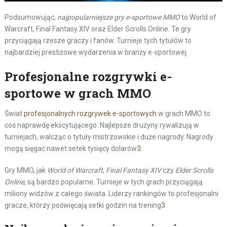
Podsumowując,
najpopularniejsze gry e-sportowe MMO
to World of
Warcraft, Final Fantasy XIV oraz Elder Scrolls Online. Te gry
przyciągają rzesze graczy i fanów. Turnieje tych tytułów to
najbardziej prestiżowe wydarzenia w branży e-sportowej.
Profesjonalne rozgrywki e-
sportowe w grach MMO
Świat
profesjonalnych rozgrywek e-sportowych
w grach MMO to
coś naprawdę ekscytującego. Najlepsze drużyny rywalizują w
turniejach, walcząc o tytuły mistrzowskie i duże nagrody. Nagrody
mogą sięgać nawet setek tysięcy dolarów
3
.
Gry MMO, jak
World of Warcraft
,
Final Fantasy XIV
czy
Elder Scrolls
Online
, są bardzo popularne. Turnieje w tych grach przyciągają
miliony widzów z całego świata. Liderzy rankingów to profesjonalni
gracze, którzy poświęcają setki godzin na trening
3
.