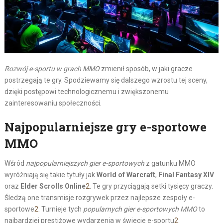
Rozwój e-sportu w grach MMO
zmienił sposób, w jaki gracze
postrzegają te gry. Spodziewamy się dalszego wzrostu tej sceny,
dzięki postępowi technologicznemu i zwiększonemu
zainteresowaniu społeczności.
Najpopularniejsze gry e-sportowe
MMO
Wśród
najpopularniejszych gier e-sportowych
z gatunku MMO
wyróżniają się takie tytuły jak
World of Warcraft
,
Final Fantasy XIV
oraz
Elder Scrolls Online
2
. Te gry przyciągają setki tysięcy graczy.
Śledzą one transmisje rozgrywek przez najlepsze zespoły e-
sportowe
2
. Turnieje tych
popularnych gier e-sportowych MMO
to
najbardziej prestiżowe wydarzenia w świecie e-sportu
2
.