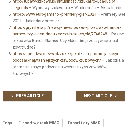
http://tubawyszkowa.pl/aktualnosci/szukaj?q=League of
Legends
– Wyniki wyszukiwania – Wiadomości – Aktualności
https://www.eurogamer.pl/premiery-gier-2024
– Premiery Gier
2024 – kalendarz premier
https://gry.interia.pl/newsy/news-pozew-przeciwko-bandai-
namco-czy-elden-ring-rzeczywiscie-jes,nId,7748248
– Pozew
przeciwko Bandai Namco. Czy Elden Ring rzeczywiście jest
zbyt trudne?
https://speedwaynews.pl/zuzel/jak-dziala-promocja-kasyn-
podczas-najwazniejszych-zawodow-zuzlowych/
– Jak działa
promocja kasyn podczas najważniejszych zawodów
żużlowych?
PREV ARTICLE
NEXT ARTICLE
Tags:
E-sport w grach MMO
Esport i gry MMO