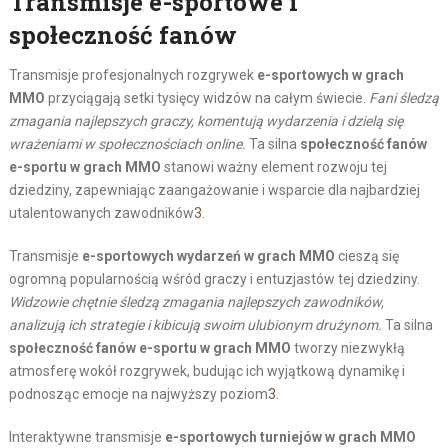
Transmisje e-sportowe i
społeczność fanów
Transmisje profesjonalnych rozgrywek
e-sportowych w grach
MMO
przyciągają setki tysięcy widzów na całym świecie.
Fani śledzą
zmagania najlepszych graczy, komentują wydarzenia i dzielą się
wrażeniami w społecznościach online.
Ta silna
społeczność fanów
e-sportu w grach MMO
stanowi ważny element rozwoju tej
dziedziny, zapewniając zaangażowanie i wsparcie dla najbardziej
utalentowanych zawodników
3
.
Transmisje
e-sportowych wydarzeń w grach MMO
cieszą się
ogromną popularnością wśród graczy i entuzjastów tej dziedziny.
Widzowie chętnie śledzą zmagania najlepszych zawodników,
analizują ich strategie i kibicują swoim ulubionym drużynom.
Ta silna
społeczność fanów e-sportu w grach MMO
tworzy niezwykłą
atmosferę wokół rozgrywek, budując ich wyjątkową dynamikę i
podnosząc emocje na najwyższy poziom
3
.
Interaktywne transmisje
e-sportowych turniejów w grach MMO