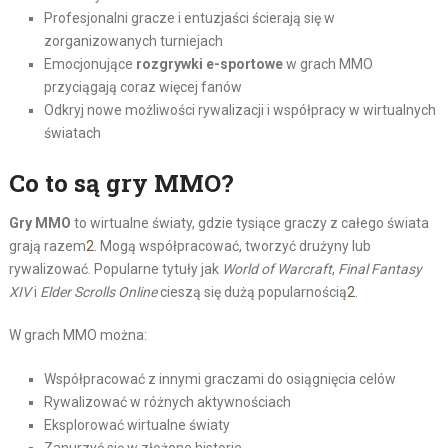
Profesjonalni gracze i entuzjaści ścierają się w
zorganizowanych turniejach
Emocjonujące
rozgrywki e-sportowe
w grach MMO
przyciągają coraz więcej fanów
Odkryj nowe możliwości rywalizacji i współpracy w wirtualnych
światach
Co to są gry MMO?
Gry MMO
to wirtualne światy, gdzie tysiące graczy z całego świata
grają razem
2
. Mogą współpracować, tworzyć drużyny lub
rywalizować. Popularne tytuły jak
World of Warcraft
,
Final Fantasy
XIV
i
Elder Scrolls Online
cieszą się dużą popularnością
2
.
W grach MMO można:
Współpracować z innymi graczami do osiągnięcia celów
Rywalizować w różnych aktywnościach
Eksplorować wirtualne światy