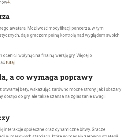
anów
4
.
rza
lnego awatara. Możliwość modyfikacji pancerza, w tym
stycznych, daje graczom pełną kontrolę nad wyglądem swoich
 ocenić i wpłynąć na finalną wersję gry. Więcej o
tać
tutaj
.
ała, a co wymaga poprawy
z otwartej bety, wskazując zarówno mocne strony, jak i obszary
y dostęp do gry, ale także szansa na zgłaszanie uwag i
czy
ię interakcje społeczne oraz dynamiczne bitwy. Gracze
acji w masowych starciach, które wymagają zarówno strategii,