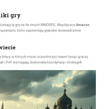
iki gry
yróżniają tę grę na tle innych MMORPG. Współpraca
Amazon
ązaniami, które zapewniają głębokie doświadczenie
wiecie
e bitwy, w których może uczestniczyć nawet tysiąc graczy
k i PvP, wymagają doskonałej koordynacji i strategii
4
.