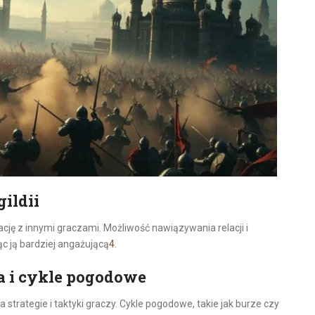
gildii
ację z innymi graczami. Możliwość nawiązywania relacji i
c ją bardziej angażującą
4
.
 i cykle pogodowe
 strategie i taktyki graczy. Cykle pogodowe, takie jak burze czy