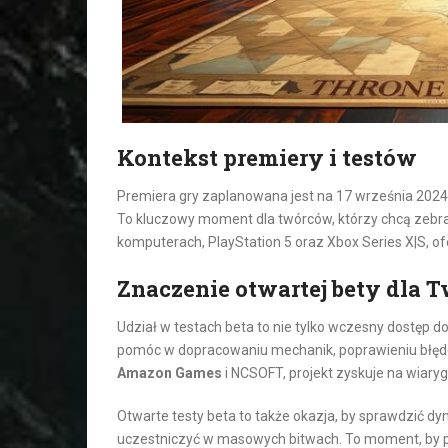
Kontekst premiery i testów
Premiera gry zaplanowana jest na 17 września 2024 ro
To kluczowy moment dla twórców, którzy chcą zebrać
komputerach, PlayStation 5 oraz Xbox Series X|S, 
Znaczenie otwartej bety dla 
Udział w testach beta to nie tylko wczesny dostęp do
pomóc w dopracowaniu mechanik, poprawieniu błędó
Amazon Games
i NCSOFT, projekt zyskuje na wiaryg
Otwarte testy beta to także okazja, by sprawdzić d
uczestniczyć w masowych bitwach. To moment, by pr