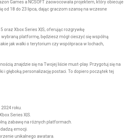
azon Games a NCSOFT zaowocowała projektem, który obiecuje
 się od 18 do 23 lipca, dając graczom szansę na wczesne
5 oraz Xbox Series X|S, oferując rozgrywkę
wybraną platformę, będziesz mógł cieszyć się wspólną
akie jak walki o terytorium czy współpraca w lochach,
ścią znajdzie się na Twojej liście must-play. Przygotuj się na
 i głęboką personalizację postaci. To dopiero początek tej
a 2024 roku.
Xbox Series X|S.
ną zabawę na różnych platformach.
odadzą emocji.
orzenie unikalnego awatara.