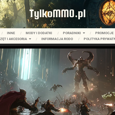
TylkoMMO.pl
INNE
MODY I DODATKI
PORADNIKI
PROMOCJE
ZĘT I AKCESORIA
INFORMACJA RODO
POLITYKA PRYWAT