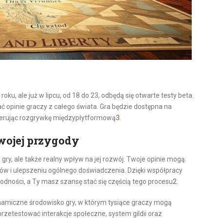
ku, ale już w lipcu, od 18 do 23, odbędą się otwarte testy beta.
 opinie graczy z całego świata. Gra będzie dostępna na
oferując rozgrywkę międzypłytformową
3
.
Twojej przygody
 gry, ale także realny wpływ na jej rozwój. Twoje opinie mogą
w i ulepszeniu ogólnego doświadczenia. Dzięki współpracy
odności, a Ty masz szansę stać się częścią tego procesu
2
.
ynamiczne środowisko gry, w którym tysiące graczy mogą
zetestować interakcje społeczne, system gildii oraz