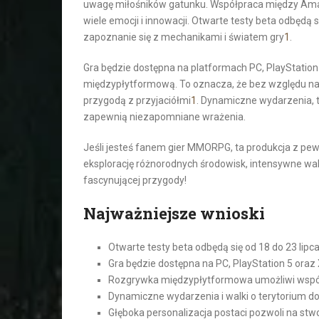
uwagę miłośników gatunku. Współpraca między Am
wiele emocji i innowacji. Otwarte testy beta odbędą
zapoznanie się z mechanikami i światem gry
1
.
Gra będzie dostępna na platformach PC, PlayStation 
międzypłytformową. To oznacza, że bez względu na 
przygodą z przyjaciółmi
1
. Dynamiczne wydarzenia, t
zapewnią niezapomniane wrażenia.
Jeśli jesteś fanem gier MMORPG, ta produkcja z pewno
eksplorację różnorodnych środowisk, intensywne walki
fascynującej przygody!
Najważniejsze wnioski
Otwarte testy beta odbędą się od 18 do 23 lipc
Gra będzie dostępna na PC, PlayStation 5 oraz 
Rozgrywka międzypłytformowa umożliwi wspól
Dynamiczne wydarzenia i walki o terytorium d
Głęboka personalizacja postaci pozwoli na stw