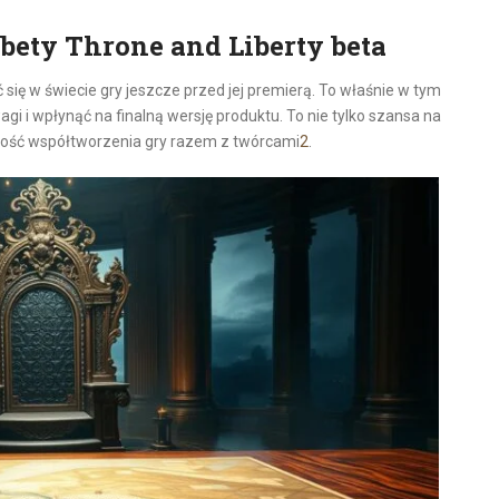
bety Throne and Liberty beta
 się w świecie gry jeszcze przed jej premierą. To właśnie w tym
i i wpłynąć na finalną wersję produktu. To nie tylko szansa na
wość współtworzenia gry razem z twórcami
2
.