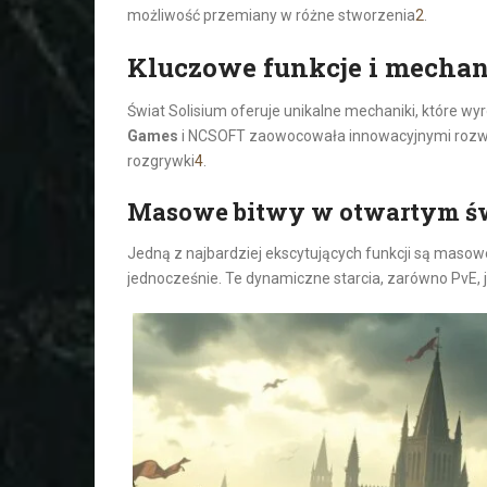
możliwość przemiany w różne stworzenia
2
.
Kluczowe funkcje i mechan
Świat Solisium oferuje unikalne mechaniki, które w
Games
i NCSOFT zaowocowała innowacyjnymi rozwi
rozgrywki
4
.
Masowe bitwy w otwartym ś
Jedną z najbardziej ekscytujących funkcji są masow
jednocześnie. Te dynamiczne starcia, zarówno PvE, ja