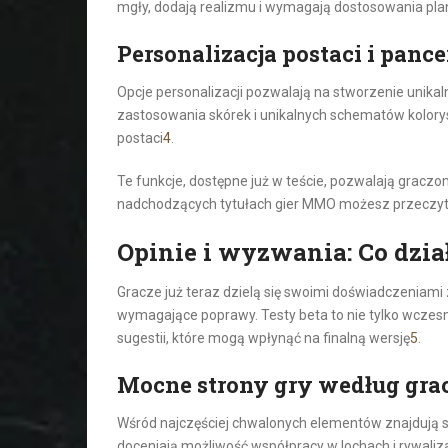
mgły, dodają realizmu i wymagają dostosowania pl
Personalizacja postaci i pance
Opcje personalizacji pozwalają na stworzenie unika
zastosowania skórek i unikalnych schematów kolory
postaci
4
.
Te funkcje, dostępne już w teście, pozwalają graczom
nadchodzących tytułach gier MMO możesz przeczy
Opinie i wyzwania: Co dzi
Gracze już teraz dzielą się swoimi doświadczeniami 
wymagające poprawy. Testy beta to nie tylko wczesn
sugestii, które mogą wpłynąć na finalną wersję
5
.
Mocne strony gry według gra
Wśród najczęściej chwalonych elementów znajdują s
doceniają możliwość współpracy w lochach i rywaliz