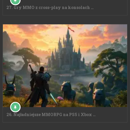
27. Gry MMO z cross-play na konsolach …
26. Najładniejsze MMORPG na PS5 i Xbox …