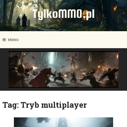
TylkoMMO.pl
MENU
Tag:
Tryb multiplayer