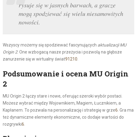
rysuje się w jasnych barwach, a gracze
mogą spodziewać się wielu niesamowitych
nowości.
Wszyscy możemy się spodziewać fascynujących
aktualizacji MU
Origin 2
. One wzbogacą nasze przeżycia i pozwolą na głębsze
zanurzenie się w wirtualny świat
9
12
10
.
Podsumowanie i ocena MU Origin
2
MU Origin 2 łączy stare i nowe, oferując szeroki wybór postaci.
Możesz wybrać między Wojownikiem, Magiem, Łucznikiem, a
Kapłanem. To pozwala na personalizację i strategię w grze
6
. Gra ma
też dynamiczne elementy ekonomiczne, co dodaje wartości do
rozgrywki
6
.