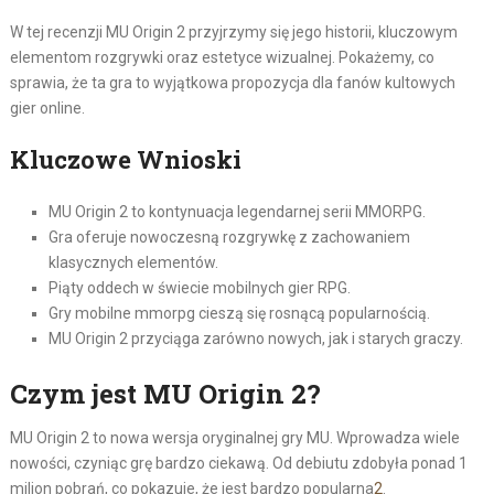
W tej recenzji MU Origin 2 przyjrzymy się jego historii, kluczowym
elementom rozgrywki oraz estetyce wizualnej. Pokażemy, co
sprawia, że ta gra to wyjątkowa propozycja dla fanów kultowych
gier online.
Kluczowe Wnioski
MU Origin 2 to kontynuacja legendarnej serii MMORPG.
Gra oferuje nowoczesną rozgrywkę z zachowaniem
klasycznych elementów.
Piąty oddech w świecie mobilnych gier RPG.
Gry mobilne mmorpg cieszą się rosnącą popularnością.
MU Origin 2 przyciąga zarówno nowych, jak i starych graczy.
Czym jest MU Origin 2?
MU Origin 2 to nowa wersja oryginalnej gry MU. Wprowadza wiele
nowości, czyniąc grę bardzo ciekawą. Od debiutu zdobyła ponad 1
milion pobrań, co pokazuje, że jest bardzo popularna
2
.