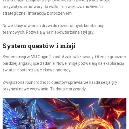
W MU Origin 2 pojawiła się nowa klasa Przywoływacz. Może
przywoływać potwory do walki. To zwiększa możliwości
strategiczne i interakcję z otoczeniem.
Nowe klasy otwierają drzwi do różnorodnych kombinacji
teamowych. Pozwalają na niepowtarzalne styl gry.
System questów i misji
System misji w MU Origin 2 został zaktualizowany. Oferuje graczom
bardziej angażujące zadania. Nowe misje pozwalają na eksplorację
świata i dostarczają ciekawe nagrody.
Zwiększona różnorodność questów sprawia, że każda sesja gry
przynosi nowe wyzwania. To dodaje przygody.