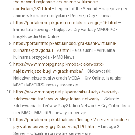
the-second-najlepsze-gry-anime-w-klimacie-
nordyckim,231.html
– Legend of the Second – najlepsze gry
anime w klimacie nordyckim • Recenzja Gry • Opinia
https://portalmmo.pl/gra/immortals-revenge,616.html
–
Immortals Revenge • Najlepsze Gry Fantasy MMORPG •
Encyklopedia Gier Online
https://portalmmo.pl/aktualnosci/gra-sushi-wirtualna-
kulinarna-przygoda,1170.html
– Gra sushi – wirtualna
kulinarna przygoda • MMO News
https://www.mmorpg.net.pl/moba/ciekawostki-
najdziwniejsze-bugi-w-grach-moba/
– Ciekawostki:
Najdziwniejsze bugi w grach MOBA – Gry Online: lista gier
MMO i MMORPG, newsy i recenzje
https://www.mmorpg.net.pl/poradniki-i-taktyki/sekrety-
zdobywania-trofeow-w-playstation-network/
– Sekrety
zdobywania trofeów w PlayStation Network – Gry Online: lista
gier MMO i MMORPG, newsy i recenzje
https://portalmmo.pl/aktualnosci/lineage-2-server-oficjalne-i-
prywatne-serwery-gry-l2-servers,1191.html
– Lineage 2
Server – Oficjalne i prywatne serwery gry