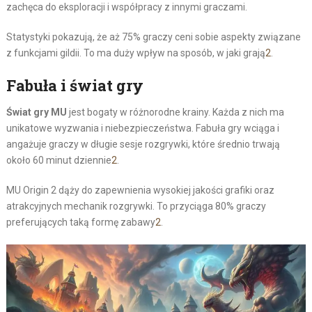
zachęca do eksploracji i współpracy z innymi graczami.
Statystyki pokazują, że aż 75% graczy ceni sobie aspekty związane
z funkcjami gildii. To ma duży wpływ na sposób, w jaki grają
2
.
Fabuła i świat gry
Świat gry MU
jest bogaty w różnorodne krainy. Każda z nich ma
unikatowe wyzwania i niebezpieczeństwa. Fabuła gry wciąga i
angażuje graczy w długie sesje rozgrywki, które średnio trwają
około 60 minut dziennie
2
.
MU Origin 2 dąży do zapewnienia wysokiej jakości grafiki oraz
atrakcyjnych mechanik rozgrywki. To przyciąga 80% graczy
preferujących taką formę zabawy
2
.