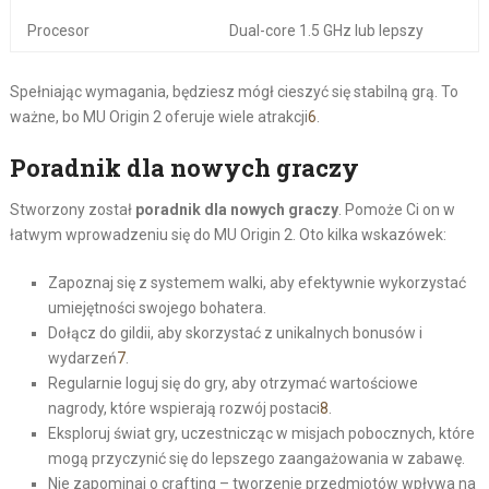
Procesor
Dual-core 1.5 GHz lub lepszy
Spełniając wymagania, będziesz mógł cieszyć się stabilną grą. To
ważne, bo MU Origin 2 oferuje wiele atrakcji
6
.
Poradnik dla nowych graczy
Stworzony został
poradnik dla nowych graczy
. Pomoże Ci on w
łatwym wprowadzeniu się do MU Origin 2. Oto kilka wskazówek:
Zapoznaj się z systemem walki, aby efektywnie wykorzystać
umiejętności swojego bohatera.
Dołącz do gildii, aby skorzystać z unikalnych bonusów i
wydarzeń
7
.
Regularnie loguj się do gry, aby otrzymać wartościowe
nagrody, które wspierają rozwój postaci
8
.
Eksploruj świat gry, uczestnicząc w misjach pobocznych, które
mogą przyczynić się do lepszego zaangażowania w zabawę.
Nie zapominaj o crafting – tworzenie przedmiotów wpływa na