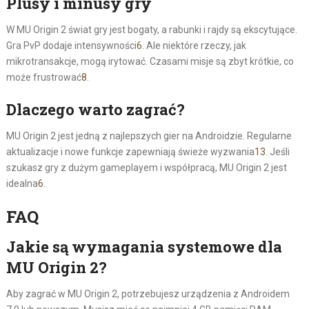
Plusy i minusy gry
W MU Origin 2 świat gry jest bogaty, a rabunki i rajdy są ekscytujące.
Gra PvP dodaje intensywności
6
. Ale niektóre rzeczy, jak
mikrotransakcje, mogą irytować. Czasami misje są zbyt krótkie, co
może frustrować
8
.
Dlaczego warto zagrać?
MU Origin 2 jest jedną z najlepszych gier na Androidzie. Regularne
aktualizacje i nowe funkcje zapewniają świeże wyzwania
13
. Jeśli
szukasz gry z dużym gameplayem i współpracą, MU Origin 2 jest
idealna
6
.
FAQ
Jakie są wymagania systemowe dla
MU Origin 2?
Aby zagrać w MU Origin 2, potrzebujesz urządzenia z Androidem