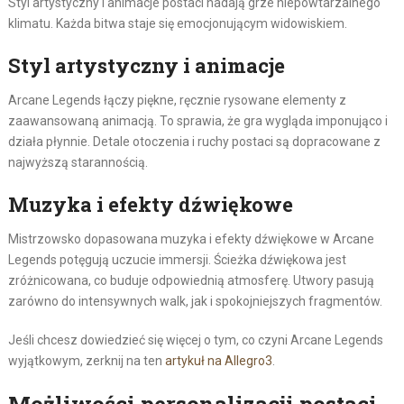
Styl artystyczny i animacje postaci nadają grze niepowtarzalnego
klimatu. Każda bitwa staje się emocjonującym widowiskiem.
Styl artystyczny i animacje
Arcane Legends łączy piękne, ręcznie rysowane elementy z
zaawansowaną animacją. To sprawia, że gra wygląda imponująco i
działa płynnie. Detale otoczenia i ruchy postaci są dopracowane z
najwyższą starannością.
Muzyka i efekty dźwiękowe
Mistrzowsko dopasowana muzyka i efekty dźwiękowe w Arcane
Legends potęgują uczucie immersji. Ścieżka dźwiękowa jest
zróżnicowana, co buduje odpowiednią atmosferę. Utwory pasują
zarówno do intensywnych walk, jak i spokojniejszych fragmentów.
Jeśli chcesz dowiedzieć się więcej o tym, co czyni Arcane Legends
wyjątkowym, zerknij na ten
artykuł na Allegro
3
.
Możliwości personalizacji postaci