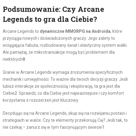
Podsumowanie: Czy Arcane
Legends to gra dla Ciebie?
Arcane Legends to
dynamiczne MMORPG na Androida
, które
przyciąga nowych i doświadczonych graczy. Jego zalety to
wciągająca fabuła, rozbudowany świat i elastyczny system walki.
Ale pamiętaj, że mikrotransakcje mogą być problemem dla
niektórych
8
.
Granie w Arcane Legends wymaga zrozumienia specyficznych
mechanik i umiejętności. To ważne dla twoich decyzji graczy. Jeśli
lubisz interakcje ze społecznością i eksplorację, ta gra jest dla
Ciebie
2
. Sprawdź, co dla Ciebie jest najważniejsze i czy komfort
korzystania z rozszerzeń jest kluczowy.
Decydując się na Arcane Legends, skup się na rozwijaniu postaci i
strategiach w walce. Czy te elementy przekonują Cię? Jeśli tak, to
nie czekaj – zanurz się w tym fascynującym świecie
1
.