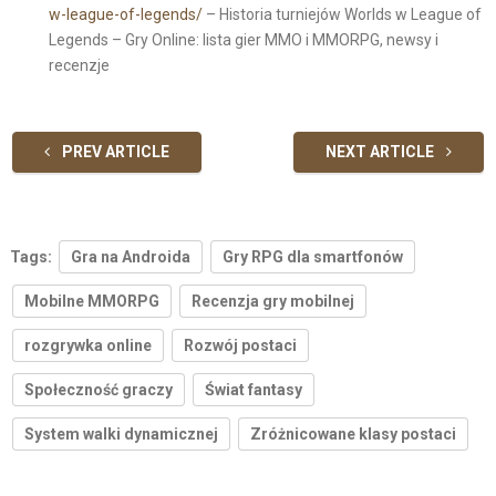
w-league-of-legends/
– Historia turniejów Worlds w League of
Legends – Gry Online: lista gier MMO i MMORPG, newsy i
recenzje
PREV ARTICLE
NEXT ARTICLE
Tags:
Gra na Androida
Gry RPG dla smartfonów
Mobilne MMORPG
Recenzja gry mobilnej
rozgrywka online
Rozwój postaci
Społeczność graczy
Świat fantasy
System walki dynamicznej
Zróżnicowane klasy postaci