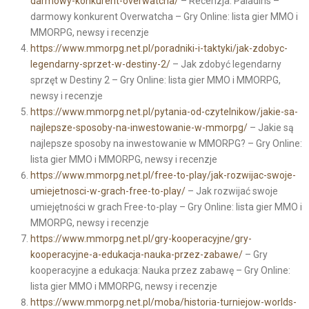
darmowy-konkurent-overwatcha/
– Recenzja: Paladins –
darmowy konkurent Overwatcha – Gry Online: lista gier MMO i
MMORPG, newsy i recenzje
https://www.mmorpg.net.pl/poradniki-i-taktyki/jak-zdobyc-
legendarny-sprzet-w-destiny-2/
– Jak zdobyć legendarny
sprzęt w Destiny 2 – Gry Online: lista gier MMO i MMORPG,
newsy i recenzje
https://www.mmorpg.net.pl/pytania-od-czytelnikow/jakie-sa-
najlepsze-sposoby-na-inwestowanie-w-mmorpg/
– Jakie są
najlepsze sposoby na inwestowanie w MMORPG? – Gry Online:
lista gier MMO i MMORPG, newsy i recenzje
https://www.mmorpg.net.pl/free-to-play/jak-rozwijac-swoje-
umiejetnosci-w-grach-free-to-play/
– Jak rozwijać swoje
umiejętności w grach Free-to-play – Gry Online: lista gier MMO i
MMORPG, newsy i recenzje
https://www.mmorpg.net.pl/gry-kooperacyjne/gry-
kooperacyjne-a-edukacja-nauka-przez-zabawe/
– Gry
kooperacyjne a edukacja: Nauka przez zabawę – Gry Online:
lista gier MMO i MMORPG, newsy i recenzje
https://www.mmorpg.net.pl/moba/historia-turniejow-worlds-