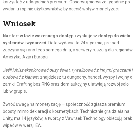
korzystać z udogodnień premium. Obserwuj pierwsze tygodnie po
wydaniu i opinie użytkowników, by ocenić wpływ monetyzacji.
Wniosek
Na start w fazie wczesnego dostępu zyskujesz dostęp do wielu
systemów i wydarzeń.
Data wydania to 24 stycznia, preload
zaczyna się rano tego samego dnia, a serwery ruszają dla regionów:
Ameryka, Azja i Europa.
Jeśli lubisz eksplorować duży świat, rywalizować z innymi graczami i
budować z klanem
, znajdziesz tu dungeony, handel, wyspy i wojny o
zamki. Crafting bez RNG oraz dom aukcyjny ułatwiają rozwój solo
lub w grupie.
Zwróć uwagę na monetyzację — społeczność zgłasza premium
boosty, mimo deklaracji o kosmetykach. Technicznie gra działa na
Unity, ma 14 języków, a twórcy z Vawraek Technology obiecują brak
wipe’ów w wersji EA.