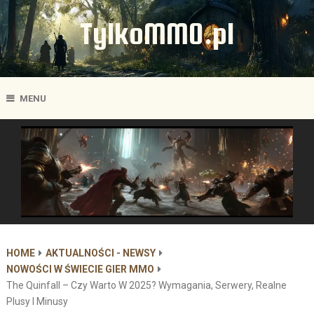
TylkoMMO.pl
MENU
HOME
AKTUALNOŚCI - NEWSY
NOWOŚCI W ŚWIECIE GIER MMO
The Quinfall – Czy Warto W 2025? Wymagania, Serwery, Realne
Plusy I Minusy