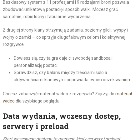
Bezklasowy system z 11 profesjami i 9 rodzajami broni pozwala
zbudować unikatową postacię i sposób walki. Możesz grać
samotnie, robić lochy i fabularne wydarzenia.
Z drugiej strony klany otrzymują zadania, poziomy gildii, wyspy i
wojny o zamki — co sprzyja długofalowym celom i kolektywnej
rozgrywce.
Dowiesz się, czy ta gra daje ci swobodę sandboxa i
personalizację postaci.
Sprawdzisz, czy balans między treściami solo a
aktywnościami klanowymi odpowiada twoim oczekiwaniom.
Chcesz zobaczyć materiał wideo z rozgrywki? Zajrzyj do
materiał
wideo
dla szybkiego poglądu.
Data wydania, wczesny dostęp,
serwery i preload
Start wczesnego dostępu to moment, kiedy serwery i preload