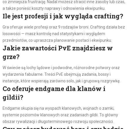
co zmniejsza frustrację. Nadal możesz stracić inne zasoby lub czas,
a także ponieść koszty naprawy i odnowienia ekwipunku.
Ile jest profesji i jak wygląda crafting?
Gra oferuje wiele profesji oraz 9 rodzajów broni. Crafting działa bez
losowości — masz kontrolę nad statystykami i wyglądem
przedmiotów, co upraszcza planowanie postaci i ekwipunku.
Jakie zawartości PvE znajdziesz w
grze?
W świecie są lochy lądowe i podwodne, różnorodne potwory oraz
wydarzenia fabularne. Treści PvE obejmują zadania, bossy i
instancje, które wspierają zarówno solo, jak i grupową rozgrywkę.
Co oferuje endgame dla klanów i
gildii?
Endgame skupia się na wyspach klanowych, wojnach o zamki,
systemie poziomów klanowych oraz zadaniach gildii. To główny
obszar rywalizacji i długoterminowego rozwoju społeczności.