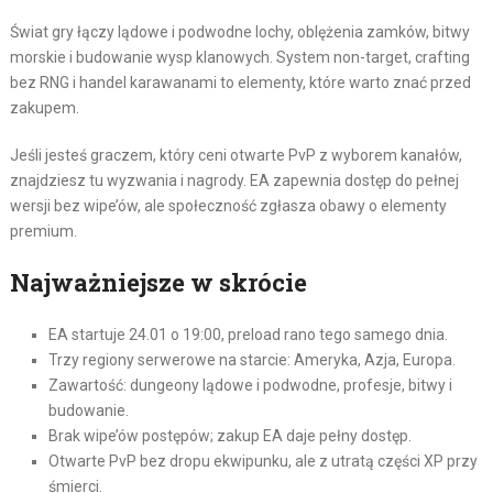
Świat gry łączy lądowe i podwodne lochy, oblężenia zamków, bitwy
morskie i budowanie wysp klanowych. System non-target, crafting
bez RNG i handel karawanami to elementy, które warto znać przed
zakupem.
Jeśli jesteś graczem, który ceni otwarte PvP z wyborem kanałów,
znajdziesz tu wyzwania i nagrody. EA zapewnia dostęp do pełnej
wersji bez wipe’ów, ale społeczność zgłasza obawy o elementy
premium.
Najważniejsze w skrócie
EA startuje 24.01 o 19:00, preload rano tego samego dnia.
Trzy regiony serwerowe na starcie: Ameryka, Azja, Europa.
Zawartość: dungeony lądowe i podwodne, profesje, bitwy i
budowanie.
Brak wipe’ów postępów; zakup EA daje pełny dostęp.
Otwarte PvP bez dropu ekwipunku, ale z utratą części XP przy
śmierci.