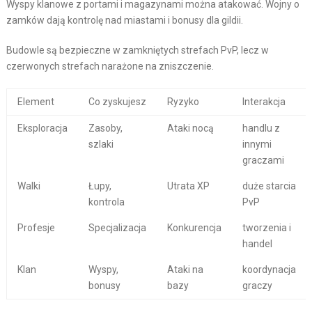
Wyspy klanowe z portami i magazynami można atakować. Wojny o
zamków dają kontrolę nad miastami i bonusy dla gildii.
Budowle są bezpieczne w zamkniętych strefach PvP, lecz w
czerwonych strefach narażone na zniszczenie.
Element
Co zyskujesz
Ryzyko
Interakcja
Eksploracja
Zasoby,
Ataki nocą
handlu z
szlaki
innymi
graczami
Walki
Łupy,
Utrata XP
duże starcia
kontrola
PvP
Profesje
Specjalizacja
Konkurencja
tworzenia i
handel
Klan
Wyspy,
Ataki na
koordynacja
bonusy
bazy
graczy