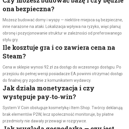
Czy możesz budować bazę i czy będzie
ona bezpieczna?
Możesz budować domy i wyspy — niektóre miejsca są bezpieczne,
inne narażone na ataki. Lokalizacja wpływa na ryzyko, więc planuj
obronę i pozycjonowanie struktur w zależności od preferowanego
stylu gry.
Ile kosztuje gra i co zawiera cena na
Steam?
Cena w sklepie wynosi 92 zł za dostęp do wczesnego dostępu. Po
przejściu do pełnej wersji posiadacze EA powinni otrzymać dostęp
do finalnej gry zgodnie z komunikatem wydawcy.
Jak działa monetyzacja i czy
występuje pay‑to‑win?
System V Coin obsługuje kosmetykę i Item Shop. Twórcy deklarują
brak elementów P2W, lecz społeczność monitoruje, by płatne
przedmioty nie dawały przewagi w rozgrywce.
Jak wygląda gospodarka — czy jest