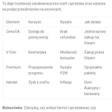
To daje możliwość zarabiania przez craft i sprzedaż oraz wpływa
na podaż przedmiotów na serwerach.
Element
Korzyść
Ryzyko
Jak działa
Cena EA
Dostęp do
Brak
Jednorazowy
pełnej wersji
refundów
zakup na
Steam
V Coin
Kosmetyka
Możliwość
Zakup przez
bonusów
Steam
Premium
Przyspieszenie
Ryzyko
Opcjonalne
progresu
P2W
pakiety
Handel
Zysk z craftu
Inflacja
Dom
Aukcyjny i
karawany
Wskazówka:
Zdecyduj, czy wolisz farmić i sprzedawać, czy