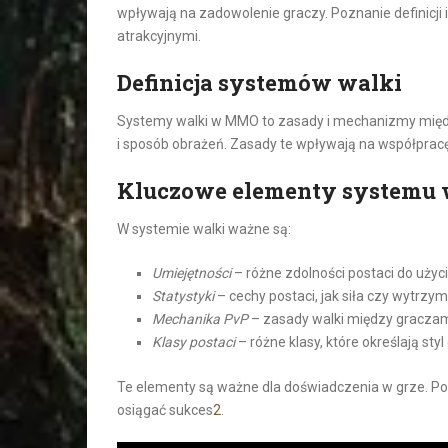
wpływają na zadowolenie graczy. Poznanie definicji
atrakcyjnymi.
Definicja systemów walki
Systemy walki w MMO to zasady i mechanizmy międz
i sposób obrażeń. Zasady te wpływają na współpracę 
Kluczowe elementy systemu 
W systemie walki ważne są:
Umiejętności
– różne zdolności postaci do użyci
Statystyki
– cechy postaci, jak siła czy wytrzy
Mechanika PvP
– zasady walki między graczam
Klasy postaci
– różne klasy, które określają styl 
Te elementy są ważne dla doświadczenia w grze. Poz
osiągać sukces
2
.