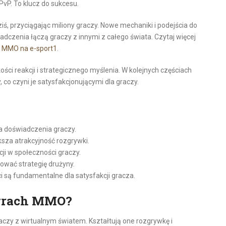
PvP. To klucz do sukcesu.
ś, przyciągając miliony graczy. Nowe mechaniki i podejścia do
dczenia łączą graczy z innymi z całego świata. Czytaj więcej
r MMO na e-sport
1
.
i reakcji i strategicznego myślenia. W kolejnych częściach
co czyni je satysfakcjonującymi dla graczy.
 doświadczenia graczy.
sza atrakcyjność rozgrywki.
ji w społeczności graczy.
ować strategię drużyny.
i są fundamentalne dla satysfakcji gracza.
 grach MMO?
aczy z wirtualnym światem. Kształtują one rozgrywkę i