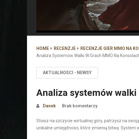
HOME
RECENZJE
RECENZJE GIER MMO NA K
Analiza Systemów Walki W Grach MMO Na Konsolac
AKTUALNOŚCI - NEWSY
Analiza systemów walki
Danek
Brak komentarzy
Stoisz na szczycie wirtualnej góry, patrzysz na swo
unikalne umiejętności, które zmienią bitwę. System wa