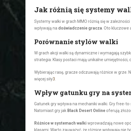
Jak różnią się systemy w
Systemy walki w grach MMO różnią się w zależności o
wpływają na
doświadczenie gracza
. Oto kluczowe 
Porównanie stylów walki
W grach akcji walki są dynamiczne i wymagają szybk
strategia. Klasy postaci mają unikalne umiejętności, 
Wybierając rasę, gracze odczuwają różnice w grze. Na
więcej siły
3
.
Wpływ gatunku gry na syste
Gatunek gry wpływa na mechaniki walki. Gry free-to-
Natomiast gry jak
Black Desert Online
oferują złożo
Różnice w systemach walki
wprowadzają nowe opcj
klasami. Warto zauważyć, że różnice wpływają nie ty