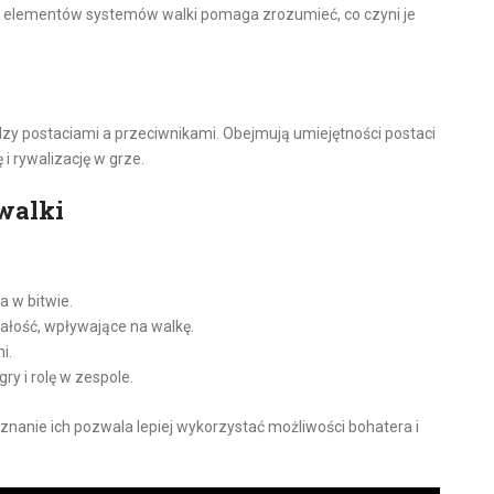
 i elementów systemów walki pomaga zrozumieć, co czyni je
y postaciami a przeciwnikami. Obejmują umiejętności postaci
i rywalizację w grze.
walki
a w bitwie.
małość, wpływające na walkę.
i.
gry i rolę w zespole.
nanie ich pozwala lepiej wykorzystać możliwości bohatera i