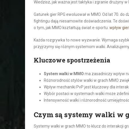
Wiedzisz, jak ważna jest taktyka i zgranie drużyny w 
Gatunek gier RPG ewoluował w MMO. Od lat 70. do dzi
fightingu dają niesamowite doświadczenia. Te doświa
o tym, jak MMO kształtują świat e-sportu:
wpływ gie
Każda rozgrywka to nowe wyzwanie. Wymaga szybkośc
przyjrzymy się różnym systemom walki. Analizujemy, 
Kluczowe spostrzeżenia
System walki w MMO
ma zasadniczy wpływ na
Różnorodność stylów walki w grach MMO zwięk
Wpływ mechaniki PvP jest kluczowy dla interakc
Wybór postaci w systemach walki może zdefini
Intensywność walki i różnorodność umiejętnośc
Czym są systemy walki w
Systemy walki w grach MMO to klucz do interakcji gr