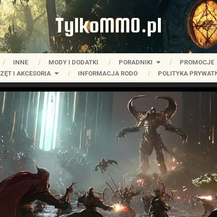
TylkoMMO.pl
INNE
MODY I DODATKI
PORADNIKI
PROMOCJE
ZĘT I AKCESORIA
INFORMACJA RODO
POLITYKA PRYWAT