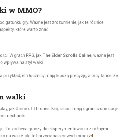
alki w MMO?
d gatunku gry. Ważne jest zrozumienie, jak te różnice
aspekty, które warto znać.
ości. W grach RPG, jak
The Elder Scrolls Online
, ważna jest
co wpływa na styl walki.
 przykład, elfi łucznicy mają lepszą precyzję, a orcy tancerze
m walki
play, jak Game of Thrones: Kingsroad, mają ograniczone opcje.
ne mechaniki.
e. To zachęca graczy do eksperymentowania z różnymi
lko na walkę, ale też przyciągają nowych graczy
4
.