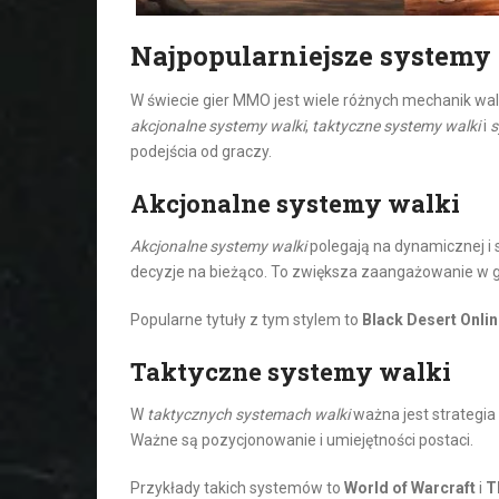
Najpopularniejsze system
W świecie gier MMO jest wiele różnych mechanik wal
akcjonalne systemy walki
,
taktyczne systemy walki
i
s
podejścia od graczy.
Akcjonalne systemy walki
Akcjonalne systemy walki
polegają na dynamicznej i 
decyzje na bieżąco. To zwiększa zaangażowanie w g
Popularne tytuły z tym stylem to
Black Desert Onli
Taktyczne systemy walki
W
taktycznych systemach walki
ważna jest strategi
Ważne są pozycjonowanie i umiejętności postaci.
Przykłady takich systemów to
World of Warcraft
i
T