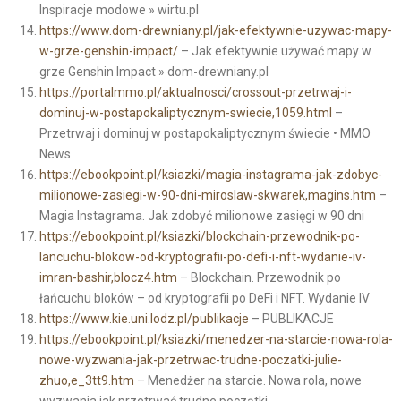
Inspiracje modowe » wirtu.pl
https://www.dom-drewniany.pl/jak-efektywnie-uzywac-mapy-
w-grze-genshin-impact/
– Jak efektywnie używać mapy w
grze Genshin Impact » dom-drewniany.pl
https://portalmmo.pl/aktualnosci/crossout-przetrwaj-i-
dominuj-w-postapokaliptycznym-swiecie,1059.html
–
Przetrwaj i dominuj w postapokaliptycznym świecie • MMO
News
https://ebookpoint.pl/ksiazki/magia-instagrama-jak-zdobyc-
milionowe-zasiegi-w-90-dni-miroslaw-skwarek,magins.htm
–
Magia Instagrama. Jak zdobyć milionowe zasięgi w 90 dni
https://ebookpoint.pl/ksiazki/blockchain-przewodnik-po-
lancuchu-blokow-od-kryptografii-po-defi-i-nft-wydanie-iv-
imran-bashir,blocz4.htm
– Blockchain. Przewodnik po
łańcuchu bloków – od kryptografii po DeFi i NFT. Wydanie IV
https://www.kie.uni.lodz.pl/publikacje
– PUBLIKACJE
https://ebookpoint.pl/ksiazki/menedzer-na-starcie-nowa-rola-
nowe-wyzwania-jak-przetrwac-trudne-poczatki-julie-
zhuo,e_3tt9.htm
– Menedżer na starcie. Nowa rola, nowe
wyzwania jak przetrwać trudne początki