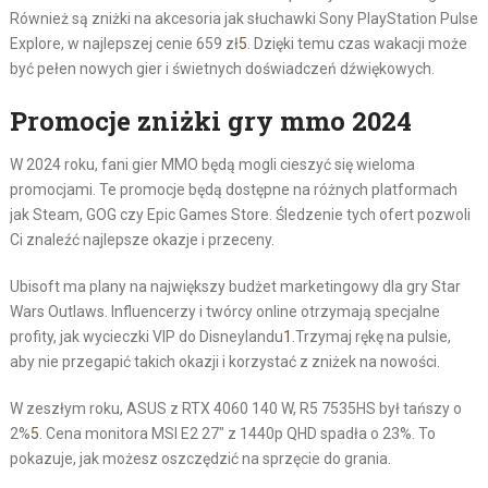
Również są zniżki na akcesoria jak słuchawki Sony PlayStation Pulse
Explore, w najlepszej cenie 659 zł
5
. Dzięki temu czas wakacji może
być pełen nowych gier i świetnych doświadczeń dźwiękowych.
Promocje zniżki gry mmo 2024
W 2024 roku, fani gier MMO będą mogli cieszyć się wieloma
promocjami. Te promocje będą dostępne na różnych platformach
jak Steam, GOG czy Epic Games Store. Śledzenie tych ofert pozwoli
Ci znaleźć najlepsze okazje i przeceny.
Ubisoft ma plany na największy budżet marketingowy dla gry Star
Wars Outlaws. Influencerzy i twórcy online otrzymają specjalne
profity, jak wycieczki VIP do Disneylandu
1
.Trzymaj rękę na pulsie,
aby nie przegapić takich okazji i korzystać z zniżek na nowości.
W zeszłym roku, ASUS z RTX 4060 140 W, R5 7535HS był tańszy o
2%
5
. Cena monitora MSI E2 27″ z 1440p QHD spadła o 23%. To
pokazuje, jak możesz oszczędzić na sprzęcie do grania.