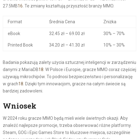
27.5MB
16
. Te zmiany kształtują przyszłość branży MMO.
Format
Średnia Cena
Zniżka
eBook
32.45 zł – 69.00 zł
30% – 70%
Printed Book
34.20 zł – 41.30 zł
10% – 30%
Badania pokazują zalety użycia sztucznej inteligencji w zarządzeniu
danymi z MariaDB
18
. W Polsce i Europie, gracze MMO coraz częściej
używają mikrochipów. To podnosi bezpieczeństwo i personalizację
w grach
18
. Dzięki tym innowacjom, gracze na całym świecie są
bardziej zadowoleni.
Wniosek
W 2024 roku gracze MMO będą mieli wiele świetnych okazji. Aby
znaleźć najlepsze promocje, trzeba obserwować różne platformy.
Steam, GOG i Epic Games Store to kluczowe miejsca, szczególnie