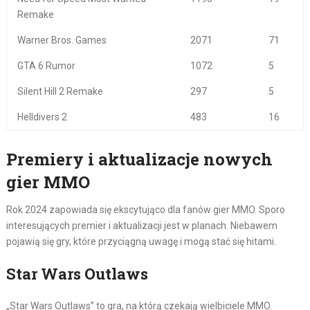
Remake
Warner Bros. Games
2071
71
GTA 6 Rumor
1072
5
Silent Hill 2 Remake
297
5
Helldivers 2
483
16
Premiery i aktualizacje nowych
gier MMO
Rok 2024 zapowiada się ekscytująco dla fanów gier MMO. Sporo
interesujących premier i aktualizacji jest w planach. Niebawem
pojawią się gry, które przyciągną uwagę i mogą stać się hitami.
Star Wars Outlaws
„Star Wars Outlaws” to gra, na którą czekają wielbiciele MMO.