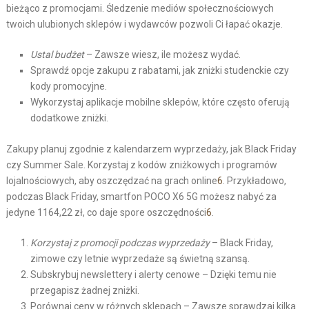
bieżąco z promocjami. Śledzenie mediów społecznościowych
twoich ulubionych sklepów i wydawców pozwoli Ci łapać okazje.
Ustal budżet
– Zawsze wiesz, ile możesz wydać.
Sprawdź opcje zakupu z rabatami, jak zniżki studenckie czy
kody promocyjne.
Wykorzystaj aplikacje mobilne sklepów, które często oferują
dodatkowe zniżki.
Zakupy planuj zgodnie z kalendarzem wyprzedaży, jak Black Friday
czy Summer Sale. Korzystaj z kodów zniżkowych i programów
lojalnościowych, aby oszczędzać na grach online
6
. Przykładowo,
podczas Black Friday, smartfon POCO X6 5G możesz nabyć za
jedyne 1164,22 zł, co daje spore oszczędności
6
.
Korzystaj z promocji podczas wyprzedaży
– Black Friday,
zimowe czy letnie wyprzedaże są świetną szansą.
Subskrybuj newslettery i alerty cenowe – Dzięki temu nie
przegapisz żadnej zniżki.
Porównaj ceny w różnych sklepach – Zawsze sprawdzaj kilka