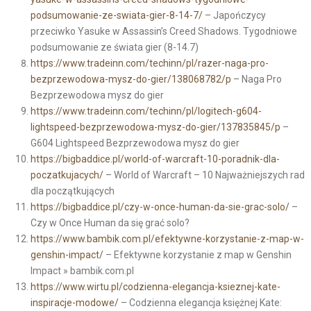
podsumowanie-ze-swiata-gier-8-14-7/
– Japończycy
przeciwko Yasuke w Assassin’s Creed Shadows. Tygodniowe
podsumowanie ze świata gier (8-14.7)
https://www.tradeinn.com/techinn/pl/razer-naga-pro-
bezprzewodowa-mysz-do-gier/138068782/p
– Naga Pro
Bezprzewodowa mysz do gier
https://www.tradeinn.com/techinn/pl/logitech-g604-
lightspeed-bezprzewodowa-mysz-do-gier/137835845/p
–
G604 Lightspeed Bezprzewodowa mysz do gier
https://bigbaddice.pl/world-of-warcraft-10-poradnik-dla-
poczatkujacych/
– World of Warcraft – 10 Najważniejszych rad
dla początkujących
https://bigbaddice.pl/czy-w-once-human-da-sie-grac-solo/
–
Czy w Once Human da się grać solo?
https://www.bambik.com.pl/efektywne-korzystanie-z-map-w-
genshin-impact/
– Efektywne korzystanie z map w Genshin
Impact » bambik.com.pl
https://www.wirtu.pl/codzienna-elegancja-ksieznej-kate-
inspiracje-modowe/
– Codzienna elegancja księżnej Kate: