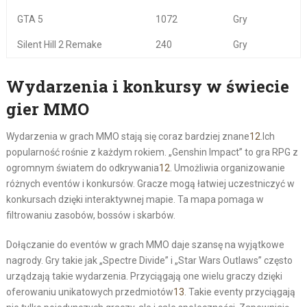
GTA 5
1072
Gry
Silent Hill 2 Remake
240
Gry
Wydarzenia i konkursy w świecie
gier MMO
Wydarzenia w grach MMO stają się coraz bardziej znane
12
.Ich
popularność rośnie z każdym rokiem. „Genshin Impact” to gra RPG z
ogromnym światem do odkrywania
12
. Umożliwia organizowanie
różnych eventów i konkursów. Gracze mogą łatwiej uczestniczyć w
konkursach dzięki interaktywnej mapie. Ta mapa pomaga w
filtrowaniu zasobów, bossów i skarbów.
Dołączanie do eventów w grach MMO daje szansę na wyjątkowe
nagrody. Gry takie jak „Spectre Divide” i „Star Wars Outlaws” często
urządzają takie wydarzenia. Przyciągają one wielu graczy dzięki
oferowaniu unikatowych przedmiotów
13
. Takie eventy przyciągają