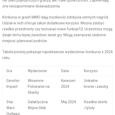
nie tylko pojedynczych graczy, ale i całe społeczności. Zapewniają
one niezapomniane doświadczenia.
Konkursy w grach MMO dają możliwość zdobycia cennych nagród.
Udział w nich oferuje także dodatkowe korzyści. Można zdobyć
rzadkie przedmioty czy testować nowe funkcje
12
. Uczestnicy mogą
dzięki temu lepiej zwiedzać świat gry. Mogą zaznaczać ulubione
miejsca i planować podróże.
Tabela poniżej pokazuje najciekawsze wydarzenia i konkursy z 2024
roku:
Gra
Wydarzenie
Data
Korzyści
Genshin
Wiosenne
Kwiecień
Unikalne
Impact
Polowanie na
2024
bronie i zasoby
Skarby
Star
Galaktyczna
Maj 2024
Rzadkie skórki
Wars
Wojna Gildii
i tytuły
Outlaws