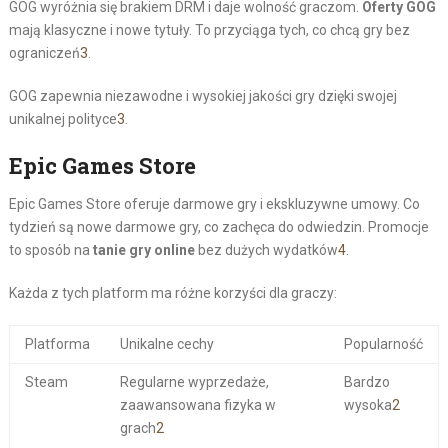
GOG wyróżnia się brakiem DRM i daje wolność graczom.
Oferty GOG
mają klasyczne i nowe tytuły. To przyciąga tych, co chcą gry bez
ograniczeń
3
.
GOG zapewnia niezawodne i wysokiej jakości gry dzięki swojej
unikalnej polityce
3
.
Epic Games Store
Epic Games Store oferuje darmowe gry i ekskluzywne umowy. Co
tydzień są nowe darmowe gry, co zachęca do odwiedzin. Promocje
to sposób na
tanie gry online
bez dużych wydatków
4
.
Każda z tych platform ma różne korzyści dla graczy:
Platforma
Unikalne cechy
Popularność
Steam
Regularne wyprzedaże,
Bardzo
zaawansowana fizyka w
wysoka
2
grach
2