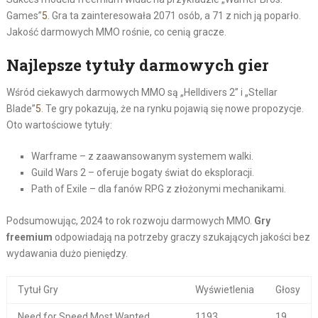
Games”
5
. Gra ta zainteresowała 2071 osób, a 71 z nich ją poparło.
Jakość darmowych MMO rośnie, co cenią gracze.
Najlepsze tytuły darmowych gier
Wśród ciekawych darmowych MMO są „Helldivers 2” i „Stellar
Blade”
5
. Te gry pokazują, że na rynku pojawią się nowe propozycje.
Oto wartościowe tytuły:
Warframe – z zaawansowanym systemem walki.
Guild Wars 2 – oferuje bogaty świat do eksploracji.
Path of Exile – dla fanów RPG z złożonymi mechanikami.
Podsumowując, 2024 to rok rozwoju darmowych MMO.
Gry
freemium
odpowiadają na potrzeby graczy szukających jakości bez
wydawania dużo pieniędzy.
Tytuł Gry
Wyświetlenia
Głosy
Need for Speed Most Wanted
1193
19