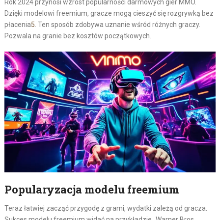
Rok 2024 przynosi wzrost popularności darmowych gier MMO.
Dzięki modelowi freemium, gracze mogą cieszyć się rozgrywką bez
płacenia
5
. Ten sposób zdobywa uznanie wśród różnych graczy.
Pozwala na granie bez kosztów początkowych.
Popularyzacja modelu freemium
Teraz łatwiej zacząć przygodę z grami, wydatki zależą od gracza.
Sukces modelu freemium widać na przykładzie „Warner Bros.