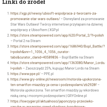
Linki do źródeł
https://xgp.pl/newsy/ubisoft-wspolpraca-z-tworcami-za-
promowanie-star-wars-outlaws/
– Disneyland za promowanie
Star Wars Outlaws! Twórcy internetowi przyłapani na dziwnej
współpracy z Ubisoftem | XGP.pl
https://store.steampowered.com/app/620/Portal_2/?l=polish
– Portal 2 na Steam
https://store.steampowered.com/app/1686940/Bopl_Battle/?
l=polish&snr=1_1056_4_1056_curator-
tabs&curator_clanid=40589836
– Bopl Battle na Steam
https://store.steampowered.com/app/1363080/Manor_Lords/
l=polish
– Zaoszczędź 25%, kupując Manor Lords na Steam
https://www.ppe.pl/
– PPE.pl
https://www.gry-online.pl/newsroom/motorola-upokorzona-
ten-smartfon-miazdzy-ja-cena-i-podzespolami/zb2928f
–
Motorola upokorzona. Ten smartfon miażdży ją rekordowo
niską ceną i mocnymi podzespołami | GRYOnline.pl
https://lowcygier.pl/aktualnosci/japonczycy-przeciwko-
yasuke-w-assassins-creed-shadows-tygodniowe-