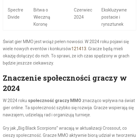
Spectre
Bitwa o
Czerwiec
Ekskluzywne
Divide
Wieczną
2024
postacie i
Koronę
rynsztunek
Świat gier MMO jest wciąż pełen nowości. W 2024 roku pojawi się
wiele nowych eventów i konkursów
12
14
13
. Gracze będą mieli
okazję dołączyć do nich. To sprawi, że ich czas spędzony w grach
będzie jeszcze ciekawszy.
Znaczenie społeczności graczy w
2024
W 2024 roku
społeczność graczy MMO
znacząco wpływa na świat
gier online. Ta społeczność szybko się rozwija. Gracze wspierają się
nawzajem, udzielają rad i organizują turnieje.
Gry jak „Big Black Scorpions” wracają w aktualizacji Crossout, co
cieszy społeczność. Gracze MMO aktywnie biorą udział w tworzeniu