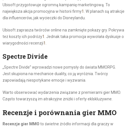
Ubisoft przygotowuje ogromną kampanię marketingową. To
największa akcja promocyjna w historii firmy
1
. W planach są atrakcje
dla influencerów, jak wycieczki do Disneylandu.
Ubisoft zaprasza twórców online na zamknięte pokazy gry. Pokrywa
też koszty ich podróży
1
. Jednak taka promocja wywołała dyskusje o
wiarygodności recenzji
1
.
Spectre Divide
„Spectre Divide” wprowadzi nowe pomysły do świata MMORPG.
Jest skupiona na mechanice duality, co ją wyróżnia. Twórcy
zapowiadają niespotykane emocje i wyzwania.
Warto obserwować wydarzenia związane z premierami gier MMO.
Często towarzyszą im atrakcyjne zniżki i oferty eklskluzywne.
Recenzje i porównania gier MMO
Recenzje gier MMO
to świetne źródło informacji dla graczy w