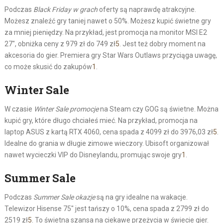
Podczas
Black Friday w grach
oferty są naprawdę atrakcyjne.
Możesz znaleźć gry taniej nawet o 50%. Możesz kupić świetne gry
za mniej pieniędzy. Na przykład, jest promocja na monitor MSI E2
27″, obniżka ceny z 979 zł do 749 zł
5
. Jest też dobry moment na
akcesoria do gier. Premiera gry Star Wars Outlaws przyciąga uwagę,
co może skusić do zakupów
1
.
Winter Sale
W czasie
Winter Sale promocje
na Steam czy GOG są świetne. Można
kupić gry, które długo chciałeś mieć. Na przykład, promocja na
laptop ASUS z kartą RTX 4060, cena spada z 4099 zł do 3976,03 zł
5
.
Idealne do grania w długie zimowe wieczory. Ubisoft organizował
nawet wycieczki VIP do Disneylandu, promując swoje gry
1
.
Summer Sale
Podczas
Summer Sale okazje
są na gry idealne na wakacje.
Telewizor Hisense 75″ jest tańszy o 10%, cena spada z 2799 zł do
2519 zł
5
. To świetna szansa na ciekawe przeżycia w świecie gier.