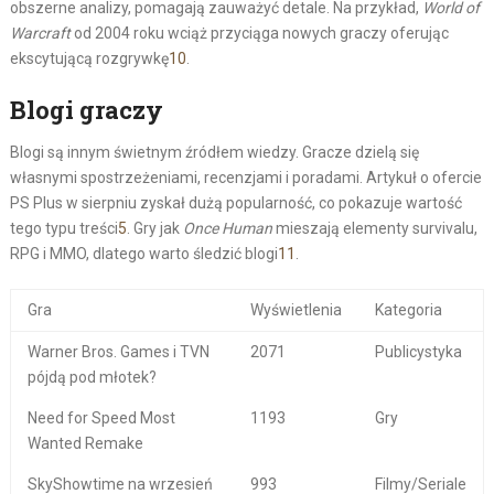
obszerne analizy, pomagają zauważyć detale. Na przykład,
World of
Warcraft
od 2004 roku wciąż przyciąga nowych graczy oferując
ekscytującą rozgrywkę
10
.
Blogi graczy
Blogi są innym świetnym źródłem wiedzy. Gracze dzielą się
własnymi spostrzeżeniami, recenzjami i poradami. Artykuł o ofercie
PS Plus w sierpniu zyskał dużą popularność, co pokazuje wartość
tego typu treści
5
. Gry jak
Once Human
mieszają elementy survivalu,
RPG i MMO, dlatego warto śledzić blogi
11
.
Gra
Wyświetlenia
Kategoria
Warner Bros. Games i TVN
2071
Publicystyka
pójdą pod młotek?
Need for Speed Most
1193
Gry
Wanted Remake
SkyShowtime na wrzesień
993
Filmy/Seriale