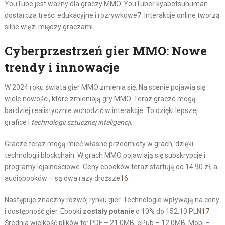
YouTube jest ważny dla graczy MMO. YouTuber kyabetsuhuman
dostarcza treści edukacyjne i rozrywkowe
7
. Interakcje online tworzą
silne więzi między graczami.
Cyberprzestrzeń gier MMO: Nowe
trendy i innowacje
W 2024 roku świata gier MMO zmienia się. Na scenie pojawia się
wiele nowości, które zmieniają gry MMO. Teraz gracze mogą
bardziej realistycznie wchodzić w interakcje. To dzięki lepszej
grafice i
technologii sztucznej inteligencji
.
Gracze teraz mogą mieć własne przedmioty w grach, dzięki
technologii blockchain. W grach MMO pojawiają się subskrypcje i
programy lojalnościowe. Ceny ebooków teraz startują od 14.90 zł, a
audiobooków – są dwa razy droższe
16
.
Następuje znaczny rozwój rynku gier. Technologie wpływają na ceny
i dostępność gier. Ebooki
zostały potanie
o 10% do 152.10 PLN
17
.
Średnia wielkość plików to: PDF – 21.0MB, ePub – 12.0MB, Mobi –