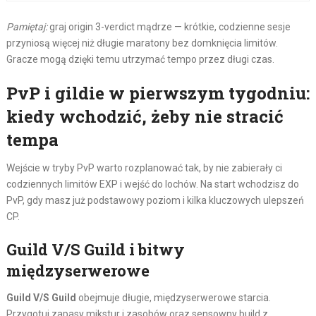
Pamiętaj:
graj origin 3-verdict mądrze — krótkie, codzienne sesje
przyniosą więcej niż długie maratony bez domknięcia limitów.
Gracze mogą dzięki temu utrzymać tempo przez długi czas.
PvP i gildie w pierwszym tygodniu:
kiedy wchodzić, żeby nie stracić
tempa
Wejście w tryby PvP warto rozplanować tak, by nie zabierały ci
codziennych limitów EXP i wejść do lochów. Na start wchodzisz do
PvP, gdy masz już podstawowy poziom i kilka kluczowych ulepszeń
CP.
Guild V/S Guild i bitwy
międzyserwerowe
Guild V/S Guild
obejmuje długie, międzyserwerowe starcia.
Przygotuj zapasy mikstur i zasobów oraz sensowny build z