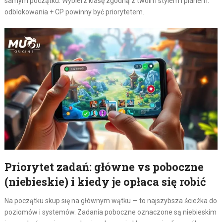
samym początku. Wybierz klasę zgodną z twoim stylem i planem:
odblokowania + CP powinny być priorytetem.
Priorytet zadań: główne vs poboczne
(niebieskie) i kiedy je opłaca się robić
Na początku skup się na głównym wątku — to najszybsza ścieżka do
poziomów i systemów. Zadania poboczne oznaczone są niebieskim