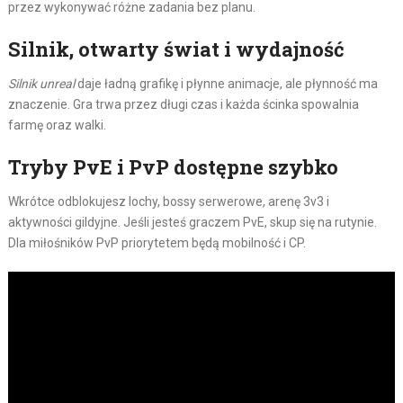
przez wykonywać różne zadania bez planu.
Silnik, otwarty świat i wydajność
Silnik unreal
daje ładną grafikę i płynne animacje, ale płynność ma
znaczenie. Gra trwa przez długi czas i każda ścinka spowalnia
farmę oraz walki.
Tryby PvE i PvP dostępne szybko
Wkrótce odblokujesz lochy, bossy serwerowe, arenę 3v3 i
aktywności gildyjne. Jeśli jesteś graczem PvE, skup się na rutynie.
Dla miłośników PvP priorytetem będą mobilność i CP.