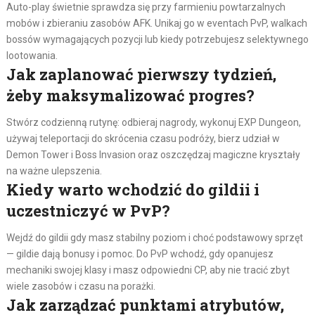
Auto-play świetnie sprawdza się przy farmieniu powtarzalnych
mobów i zbieraniu zasobów AFK. Unikaj go w eventach PvP, walkach
bossów wymagających pozycji lub kiedy potrzebujesz selektywnego
lootowania.
Jak zaplanować pierwszy tydzień,
żeby maksymalizować progres?
Stwórz codzienną rutynę: odbieraj nagrody, wykonuj EXP Dungeon,
używaj teleportacji do skrócenia czasu podróży, bierz udział w
Demon Tower i Boss Invasion oraz oszczędzaj magiczne kryształy
na ważne ulepszenia.
Kiedy warto wchodzić do gildii i
uczestniczyć w PvP?
Wejdź do gildii gdy masz stabilny poziom i choć podstawowy sprzęt
— gildie dają bonusy i pomoc. Do PvP wchodź, gdy opanujesz
mechaniki swojej klasy i masz odpowiedni CP, aby nie tracić zbyt
wiele zasobów i czasu na porażki.
Jak zarządzać punktami atrybutów,