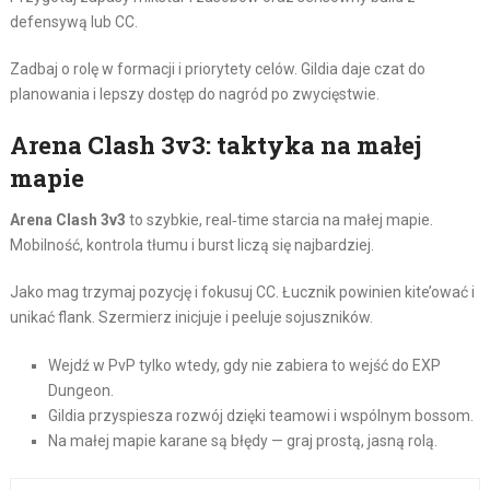
defensywą lub CC.
Zadbaj o rolę w formacji i priorytety celów. Gildia daje czat do
planowania i lepszy dostęp do nagród po zwycięstwie.
Arena Clash 3v3: taktyka na małej
mapie
Arena Clash 3v3
to szybkie, real‑time starcia na małej mapie.
Mobilność, kontrola tłumu i burst liczą się najbardziej.
Jako mag trzymaj pozycję i fokusuj CC. Łucznik powinien kite’ować i
unikać flank. Szermierz inicjuje i peeluje sojuszników.
Wejdź w PvP tylko wtedy, gdy nie zabiera to wejść do EXP
Dungeon.
Gildia przyspiesza rozwój dzięki teamowi i wspólnym bossom.
Na małej mapie karane są błędy — graj prostą, jasną rolą.