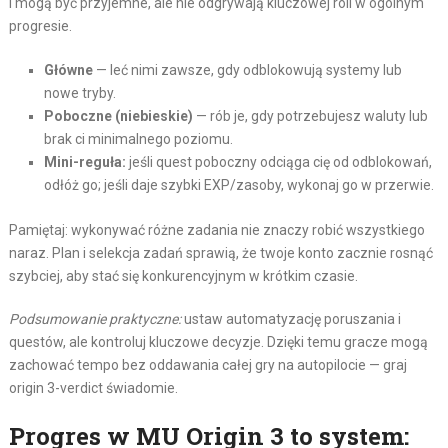
i mogą być przyjemne, ale nie odgrywają kluczowej roli w ogólnym
progresie.
Główne
— leć nimi zawsze, gdy odblokowują systemy lub
nowe tryby.
Poboczne (niebieskie)
— rób je, gdy potrzebujesz waluty lub
brak ci minimalnego poziomu.
Mini-reguła:
jeśli quest poboczny odciąga cię od odblokowań,
odłóż go; jeśli daje szybki EXP/zasoby, wykonaj go w przerwie.
Pamiętaj: wykonywać różne zadania nie znaczy robić wszystkiego
naraz. Plan i selekcja zadań sprawią, że twoje konto zacznie rosnąć
szybciej, aby stać się konkurencyjnym w krótkim czasie.
Podsumowanie praktyczne:
ustaw automatyzację poruszania i
questów, ale kontroluj kluczowe decyzje. Dzięki temu gracze mogą
zachować tempo bez oddawania całej gry na autopilocie — graj
origin 3-verdict świadomie.
Progres w MU Origin 3 to system: