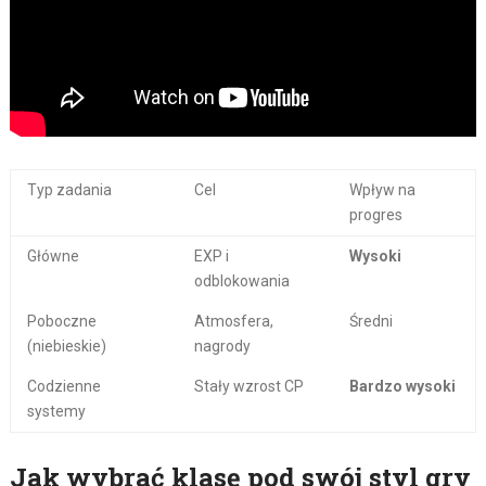
Typ zadania
Cel
Wpływ na
progres
Główne
EXP i
Wysoki
odblokowania
Poboczne
Atmosfera,
Średni
(niebieskie)
nagrody
Codzienne
Stały wzrost CP
Bardzo wysoki
systemy
Jak wybrać klasę pod swój styl gry