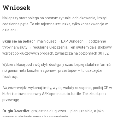
Wniosek
Najlepszy start polega na prostym rytuale: odblokowania, limity i
codzienna pętla. To nie tajemna sztuczka, tylko konsekwencja w
działaniu.
Skup się na pętlach:
main quest → EXP Dungeon → codzienne
tryby na waluty → regularne ulepszenia. Ten
system
daje skokowy
wzrost po kluczowych progach, zwłaszcza na poziomach 30 i 52.
Wybierz klasę pod swój styl i dostępny czas. Lepiej stabilnie farmić
niż gonić meta kosztem zgonów i przestojów — to oszczędzi
frustracji.
Na jutro:
wejdź, wykonaj limity, wydaj waluty rozsądnie, podbij CP w
Kuźni i ustaw sensowny AFK spot na auto‑battle. Tak zbudujesz
przewagę.
Origin 3‑verdict:
gra jest na długi czas — planuj realnie, a jako
gracze zyskujecie tempo bez wypalenia.