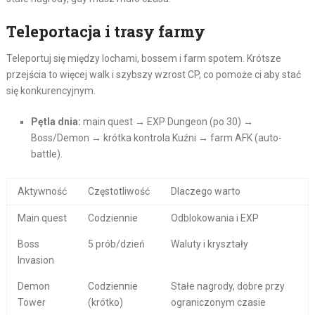
Teleportacja i trasy farmy
Teleportuj się między lochami, bossem i farm spotem. Krótsze
przejścia to więcej walk i szybszy wzrost CP, co pomoże ci aby stać
się konkurencyjnym.
Pętla dnia:
main quest → EXP Dungeon (po 30) →
Boss/Demon → krótka kontrola Kuźni → farm AFK (auto-
battle).
Aktywność
Częstotliwość
Dlaczego warto
Main quest
Codziennie
Odblokowania i EXP
Boss
5 prób/dzień
Waluty i kryształy
Invasion
Demon
Codziennie
Stałe nagrody, dobre przy
Tower
(krótko)
ograniczonym czasie