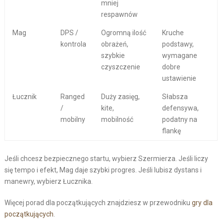
mniej
respawnów
Mag
DPS /
Ogromną ilość
Kruche
kontrola
obrażeń,
podstawy,
szybkie
wymagane
czyszczenie
dobre
ustawienie
Łucznik
Ranged
Duży zasięg,
Słabsza
/
kite,
defensywa,
mobilny
mobilność
podatny na
flankę
Jeśli chcesz bezpiecznego startu, wybierz Szermierza. Jeśli liczy
się tempo i efekt, Mag daje szybki progres. Jeśli lubisz dystans i
manewry, wybierz Łucznika.
Więcej porad dla początkujących znajdziesz w przewodniku
gry dla
początkujących
.