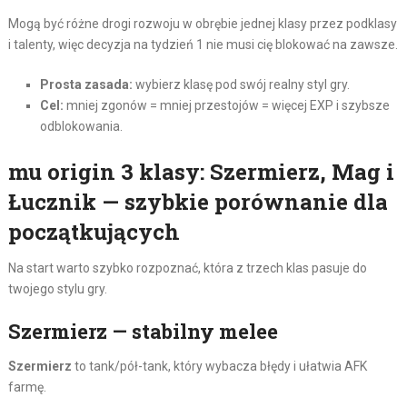
Mogą być różne drogi rozwoju w obrębie jednej klasy przez podklasy
i talenty, więc decyzja na tydzień 1 nie musi cię blokować na zawsze.
Prosta zasada:
wybierz klasę pod swój realny styl gry.
Cel:
mniej zgonów = mniej przestojów = więcej EXP i szybsze
odblokowania.
mu origin 3 klasy: Szermierz, Mag i
Łucznik — szybkie porównanie dla
początkujących
Na start warto szybko rozpoznać, która z trzech klas pasuje do
twojego stylu gry.
Szermierz — stabilny melee
Szermierz
to tank/pół-tank, który wybacza błędy i ułatwia AFK
farmę.