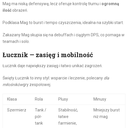
Mag ma niską defensywę, lecz oferuje kontrolę tłumu i
ogromną
ilość
obrażeń.
Podklasa Mag to burst i tempo czyszczenia, idealna na szybki start.
Zakazany Mag skupia się na debuffach i ciągłym DPS, co pomaga w
teamach i solo.
Łucznik — zasięg i mobilność
Łucznik daje największy zasięg i łatwo unikać zagrożeń.
Święty Łucznik to inny styl: wsparcie i leczenie, polecany
dla
miłośników
gry zespołowej.
Klasa
Rola
Plusy
Minusy
Szermierz
Tank /
Stabilność,
Mniejszy burst
pół-
łatwe
niż mag
tank
farmienie,