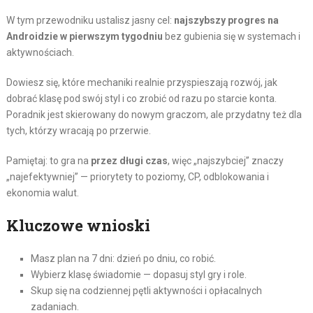
W tym przewodniku ustalisz jasny cel:
najszybszy progres na
Androidzie w pierwszym tygodniu
bez gubienia się w systemach i
aktywnościach.
Dowiesz się, które mechaniki realnie przyspieszają rozwój, jak
dobrać klasę pod swój styl i co zrobić od razu po starcie konta.
Poradnik jest skierowany do nowym graczom, ale przydatny też dla
tych, którzy wracają po przerwie.
Pamiętaj: to gra na
przez długi czas
, więc „najszybciej” znaczy
„najefektywniej” — priorytety to poziomy, CP, odblokowania i
ekonomia walut.
Kluczowe wnioski
Masz plan na 7 dni: dzień po dniu, co robić.
Wybierz klasę świadomie — dopasuj styl gry i role.
Skup się na codziennej pętli aktywności i opłacalnych
zadaniach.