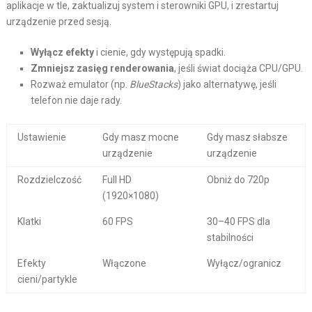
aplikacje w tle, zaktualizuj system i sterowniki GPU, i zrestartuj
urządzenie przed sesją.
Wyłącz efekty
i cienie, gdy występują spadki.
Zmniejsz zasięg renderowania
, jeśli świat dociąża CPU/GPU.
Rozważ emulator (np.
BlueStacks
) jako alternatywę, jeśli
telefon nie daje rady.
Ustawienie
Gdy masz mocne
Gdy masz słabsze
urządzenie
urządzenie
Rozdzielczość
Full HD
Obniż do 720p
(1920×1080)
Klatki
60 FPS
30–40 FPS dla
stabilności
Efekty
Włączone
Wyłącz/ogranicz
cieni/partykle