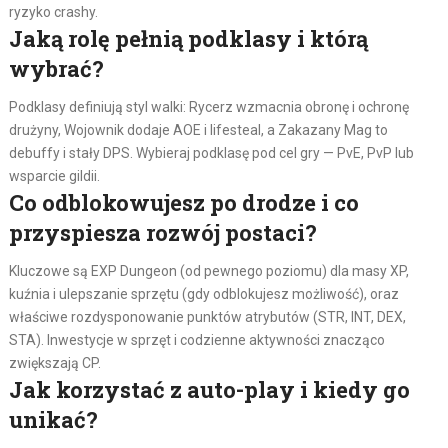
ryzyko crashy.
Jaką rolę pełnią podklasy i którą
wybrać?
Podklasy definiują styl walki: Rycerz wzmacnia obronę i ochronę
drużyny, Wojownik dodaje AOE i lifesteal, a Zakazany Mag to
debuffy i stały DPS. Wybieraj podklasę pod cel gry — PvE, PvP lub
wsparcie gildii.
Co odblokowujesz po drodze i co
przyspiesza rozwój postaci?
Kluczowe są EXP Dungeon (od pewnego poziomu) dla masy XP,
kuźnia i ulepszanie sprzętu (gdy odblokujesz możliwość), oraz
właściwe rozdysponowanie punktów atrybutów (STR, INT, DEX,
STA). Inwestycje w sprzęt i codzienne aktywności znacząco
zwiększają CP.
Jak korzystać z auto-play i kiedy go
unikać?