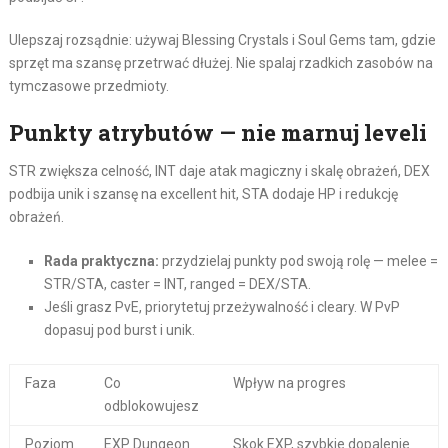
Ulepszaj rozsądnie: używaj Blessing Crystals i Soul Gems tam, gdzie
sprzęt ma szansę przetrwać dłużej. Nie spalaj rzadkich zasobów na
tymczasowe przedmioty.
Punkty atrybutów — nie marnuj leveli
STR zwiększa celność, INT daje atak magiczny i skalę obrażeń, DEX
podbija unik i szansę na excellent hit, STA dodaje HP i redukcję
obrażeń.
Rada praktyczna:
przydzielaj punkty pod swoją rolę — melee =
STR/STA, caster = INT, ranged = DEX/STA.
Jeśli grasz PvE, priorytetuj przeżywalność i cleary. W PvP
dopasuj pod burst i unik.
Faza
Co
Wpływ na progres
odblokowujesz
Poziom
EXP Dungeon
Skok EXP, szybkie dopalenie