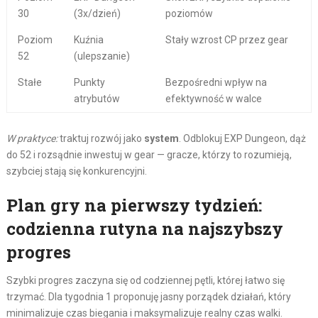
30
(3x/dzień)
poziomów
Poziom
Kuźnia
Stały wzrost CP przez gear
52
(ulepszanie)
Stałe
Punkty
Bezpośredni wpływ na
atrybutów
efektywność w walce
W praktyce:
traktuj rozwój jako
system
. Odblokuj EXP Dungeon, dąż
do 52 i rozsądnie inwestuj w gear — gracze, którzy to rozumieją,
szybciej stają się konkurencyjni.
Plan gry na pierwszy tydzień:
codzienna rutyna na najszybszy
progres
Szybki progres zaczyna się od codziennej pętli, której łatwo się
trzymać. Dla tygodnia 1 proponuję jasny porządek działań, który
minimalizuje czas biegania i maksymalizuje realny czas walki.