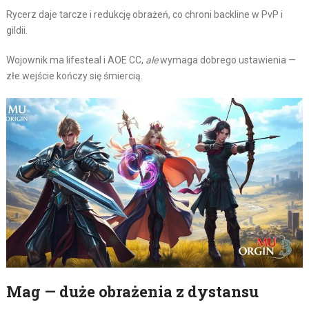
Rycerz daje tarcze i redukcję obrażeń, co chroni backline w PvP i
gildii.
Wojownik ma lifesteal i AOE CC,
ale
wymaga dobrego ustawienia —
złe wejście kończy się śmiercią.
Mag — duże obrażenia z dystansu