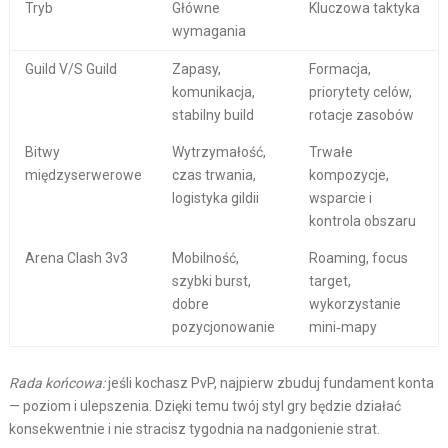
Tryb
Główne
Kluczowa taktyka
wymagania
Guild V/S Guild
Zapasy,
Formacja,
komunikacja,
priorytety celów,
stabilny build
rotacje zasobów
Bitwy
Wytrzymałość,
Trwałe
międzyserwerowe
czas trwania,
kompozycje,
logistyka gildii
wsparcie i
kontrola obszaru
Arena Clash 3v3
Mobilność,
Roaming, focus
szybki burst,
target,
dobre
wykorzystanie
pozycjonowanie
mini‑mapy
Rada końcowa:
jeśli kochasz PvP, najpierw zbuduj fundament konta
— poziom i ulepszenia. Dzięki temu twój styl gry będzie działać
konsekwentnie i nie stracisz tygodnia na nadgonienie strat.