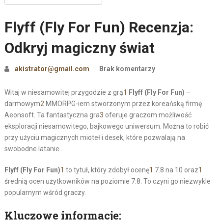
Flyff (Fly For Fun) Recenzja:
Odkryj magiczny świat
akistrator@gmail.com
Brak komentarzy
Witaj w niesamowitej przygodzie z grą
1
Flyff (Fly For Fun)
–
darmowym
2
MMORPG-iem stworzonym przez koreańską firmę
Aeonsoft. Ta fantastyczna gra
3
oferuje graczom możliwość
eksploracji niesamowitego, bajkowego uniwersum. Można to robić
przy użyciu magicznych mioteł i desek, które pozwalają na
swobodne latanie.
Flyff (Fly For Fun)
1
to tytuł, który zdobył ocenę
1
7.8 na 10 oraz
1
średnią ocen użytkowników na poziomie 7.8. To czyni go niezwykle
popularnym wśród graczy.
Kluczowe informacje: