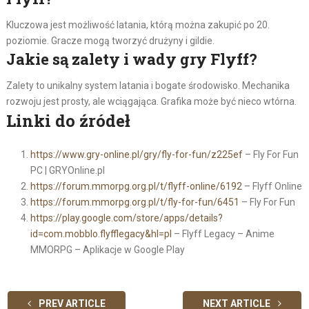
Kluczowa jest możliwość latania, którą można zakupić po 20.
poziomie. Gracze mogą tworzyć drużyny i gildie.
Jakie są zalety i wady gry Flyff?
Zalety to unikalny system latania i bogate środowisko. Mechanika
rozwoju jest prosty, ale wciągająca. Grafika może być nieco wtórna.
Linki do źródeł
https://www.gry-online.pl/gry/fly-for-fun/z225ef
– Fly For Fun
PC | GRYOnline.pl
https://forum.mmorpg.org.pl/t/flyff-online/6192
– Flyff Online
https://forum.mmorpg.org.pl/t/fly-for-fun/6451
– Fly For Fun
https://play.google.com/store/apps/details?
id=com.mobblo.flyfflegacy&hl=pl
– Flyff Legacy – Anime
MMORPG – Aplikacje w Google Play
PREV ARTICLE
NEXT ARTICLE