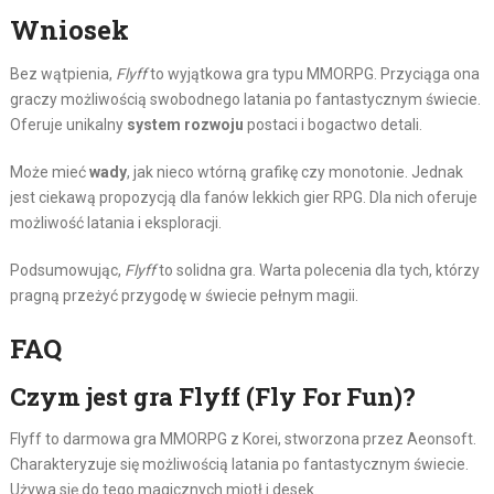
Wniosek
Bez wątpienia,
Flyff
to wyjątkowa gra typu MMORPG. Przyciąga ona
graczy możliwością swobodnego latania po fantastycznym świecie.
Oferuje unikalny
system rozwoju
postaci i bogactwo detali.
Może mieć
wady
, jak nieco wtórną grafikę czy monotonie. Jednak
jest ciekawą propozycją dla fanów lekkich gier RPG. Dla nich oferuje
możliwość latania i eksploracji.
Podsumowując,
Flyff
to solidna gra. Warta polecenia dla tych, którzy
pragną przeżyć przygodę w świecie pełnym magii.
FAQ
Czym jest gra Flyff (Fly For Fun)?
Flyff to darmowa gra MMORPG z Korei, stworzona przez Aeonsoft.
Charakteryzuje się możliwością latania po fantastycznym świecie.
Używa się do tego magicznych miotł i desek.