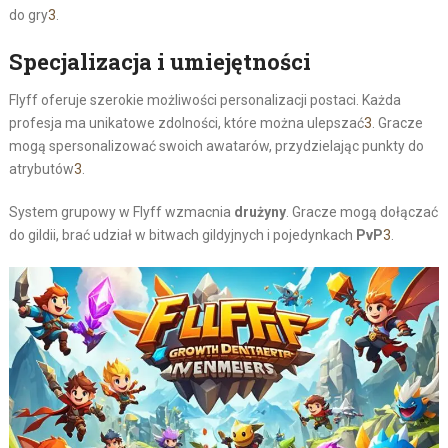
do gry
3
.
Specjalizacja i umiejętności
Flyff oferuje szerokie możliwości personalizacji postaci. Każda
profesja ma unikatowe zdolności, które można ulepszać
3
. Gracze
mogą spersonalizować swoich awatarów, przydzielając punkty do
atrybutów
3
.
System grupowy w Flyff wzmacnia
drużyny
. Gracze mogą dołączać
do gildii, brać udział w bitwach gildyjnych i pojedynkach
PvP
3
.