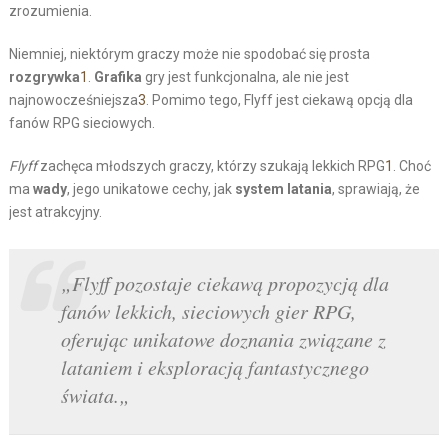
zrozumienia.
Niemniej, niektórym graczy może nie spodobać się prosta
rozgrywka
1
.
Grafika
gry jest funkcjonalna, ale nie jest
najnowocześniejsza
3
. Pomimo tego, Flyff jest ciekawą opcją dla
fanów RPG sieciowych.
Flyff
zachęca młodszych graczy, którzy szukają lekkich RPG
1
. Choć
ma
wady
, jego unikatowe cechy, jak
system latania
, sprawiają, że
jest atrakcyjny.
„
Flyff pozostaje ciekawą propozycją dla
fanów lekkich, sieciowych gier RPG,
oferując unikatowe doznania związane z
lataniem i eksploracją fantastycznego
świata.
„