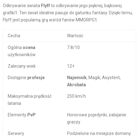
Odkrywanie świata
Flyff
to odkrywanie jego pięknej, bajkowej
grafiki
1
. Ten świat idealnie pasuje do gatunku fantasy. Dzięki temu,
Flyff jest popularną grą wśród fanów MMORPG
1
.
Cecha
Wartość
Ogólna
ocena
7.8/10
użytkowników
Zalecany wiek
12+
Dostępne
profesje
Najemnik
, Magik, Asystent,
Akrobata
Maksymalna prędkość
250 km/h
latania
Elementy
PvP
Honorowe pojedynki, zabijanie
graczy
Serwery
Podzielone na mniejsze domeny