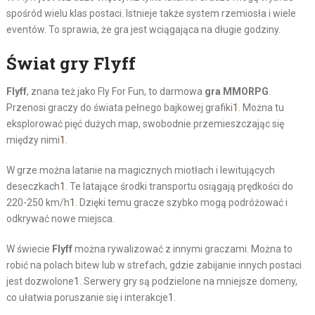
spośród wielu klas postaci. Istnieje także system rzemiosła i wiele
eventów. To sprawia, że gra jest wciągająca na długie godziny.
Świat gry Flyff
Flyff
, znana też jako Fly For Fun, to darmowa
gra MMORPG
.
Przenosi graczy do świata pełnego bajkowej grafiki
1
. Można tu
eksplorować pięć dużych map, swobodnie przemieszczając się
między nimi
1
.
W grze można latanie na magicznych miotłach i lewitujących
deseczkach
1
. Te latające środki transportu osiągają prędkości do
220-250 km/h
1
. Dzięki temu gracze szybko mogą podróżować i
odkrywać nowe miejsca.
W świecie
Flyff
można rywalizować z innymi graczami. Można to
robić na polach bitew lub w strefach, gdzie zabijanie innych postaci
jest dozwolone
1
. Serwery gry są podzielone na mniejsze domeny,
co ułatwia poruszanie się i interakcje
1
.