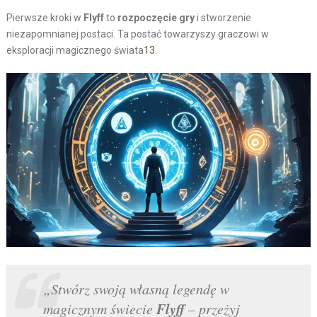
Pierwsze kroki w
Flyff
to
rozpoczęcie gry
i stworzenie
niezapomnianej postaci. Ta postać towarzyszy graczowi w
eksploracji magicznego świata
1
3
.
„Stwórz swoją własną legendę w
Flyff
magicznym świecie
– przeżyj