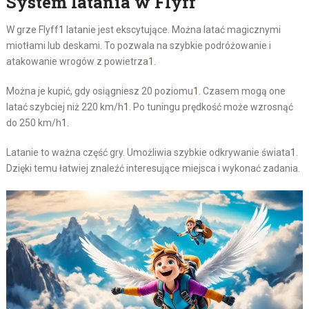
System latania w Flyff
W grze Flyff
1
latanie jest ekscytujące. Można latać magicznymi
miotłami lub deskami. To pozwala na szybkie podróżowanie i
atakowanie wrogów z powietrza
1
.
Można je kupić, gdy osiągniesz 20 poziomu
1
. Czasem mogą one
latać szybciej niż 220 km/h
1
. Po tuningu prędkość może wzrosnąć
do 250 km/h
1
.
Latanie to ważna część gry. Umożliwia szybkie odkrywanie świata
1
.
Dzięki temu łatwiej znaleźć interesujące miejsca i wykonać zadania.