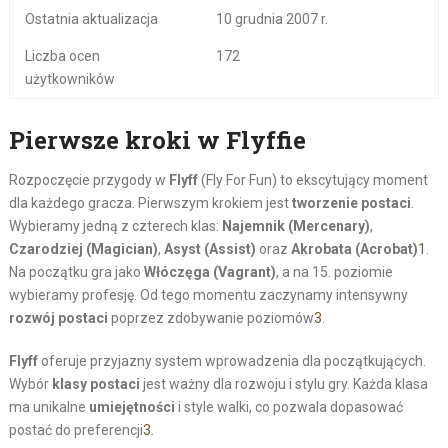
Ostatnia aktualizacja
10 grudnia 2007 r.
Liczba ocen
172
użytkowników
Pierwsze kroki w Flyffie
Rozpoczęcie przygody w
Flyff
(Fly For Fun) to ekscytujący moment
dla każdego gracza. Pierwszym krokiem jest
tworzenie postaci
.
Wybieramy jedną z czterech klas:
Najemnik (Mercenary)
,
Czarodziej (Magician)
,
Asyst (Assist)
oraz
Akrobata (Acrobat)
1
.
Na początku gra jako
Włóczęga (Vagrant)
, a na 15. poziomie
wybieramy profesję. Od tego momentu zaczynamy intensywny
rozwój postaci
poprzez zdobywanie poziomów
3
.
Flyff
oferuje przyjazny system wprowadzenia dla początkujących.
Wybór
klasy postaci
jest ważny dla rozwoju i stylu gry. Każda klasa
ma unikalne
umiejętności
i style walki, co pozwala dopasować
postać do preferencji
3
.