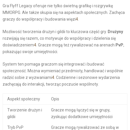
Gra Flyff Legacy oferuje nie tylko świetną grafikę i rozgrywkę
MMORPG. Ale także skupia się na aspektach społecznych. Zachęca
graczy do współpracy i budowania więzi
4
.
Możliwość tworzenia drużyn i gildii to kluczowa część gry.
Drużyny
rozwijają się razem, co motywuje do współpracy i dzielenia się
doświadczeniem
4
. Gracze mogą też rywalizować na arenach
PvP
,
pokazując swoje umiejętności.
System ten pomaga graczom się integrować i budować
społeczność. Można wymieniać przedmioty, handlować i wspólnie
radzić sobie z wyzwaniami
4
. Codzienne i sezonowe wydarzenia
zachęcają do interakcji, tworząc poczucie wspólnoty.
Aspekt społeczny
Opis
Tworzenie drużyn i
Gracze mogą łączyć się w grupy,
gildii
zyskując dodatkowe umiejętności
Tryb PvP
Gracze mogą rywalizować ze sobą w