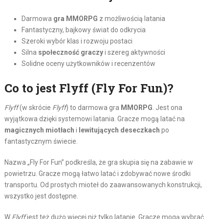
Darmowa
gra MMORPG
z możliwością latania
Fantastyczny, bajkowy świat do odkrycia
Szeroki wybór klas i rozwoju postaci
Silna
społeczność graczy
i szereg aktywności
Solidne oceny użytkowników i recenzentów
Co to jest Flyff (Fly For Fun)?
Flyff
(w skrócie
Flyff
) to darmowa gra
MMORPG
. Jest ona
wyjątkowa dzięki systemowi latania. Gracze mogą latać na
magicznych miotłach
i
lewitujących deseczkach
po
fantastycznym świecie.
Nazwa „Fly For Fun” podkreśla, że gra skupia się na zabawie w
powietrzu. Gracze mogą łatwo latać i zdobywać nowe środki
transportu. Od prostych mioteł do zaawansowanych konstrukcji,
wszystko jest dostępne.
W
Flyff
jest też dużo więcej niż tylko latanie. Gracze mogą wybrać