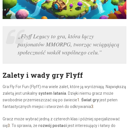
„Flyff Legacy to gra, która łączy
pasjonatów MMORPG, tworząc wciągającą
społeczność wokół wspólnego celu.”
Zalety i wady gry Flyff
Gra Fly For Fun (Flyff) ma wiele zalet, które ją wyróżniają. Największą
zaletą jest unikalny
system latania
. Dzięki niemu gracz może
swobodnie przemieszczać się po świecie
1
.
Świat gry
jest pełen
fantastycznych miejsc i stworzeń do odkrywania
3
.
Gracz może wybrać jedną z czterech klas i później specjalizować
się
3
. To sprawia, że
rozwój postaci
jest interesujący i łatwy do