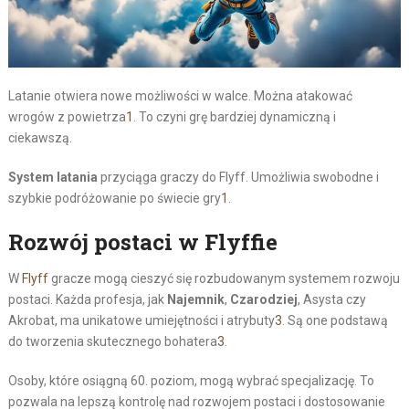
Latanie otwiera nowe możliwości w walce. Można atakować
wrogów z powietrza
1
. To czyni grę bardziej dynamiczną i
ciekawszą.
System latania
przyciąga graczy do Flyff. Umożliwia swobodne i
szybkie podróżowanie po świecie gry
1
.
Rozwój postaci w Flyffie
W
Flyff
gracze mogą cieszyć się rozbudowanym systemem rozwoju
postaci. Każda profesja, jak
Najemnik
,
Czarodziej
, Asysta czy
Akrobat, ma unikatowe umiejętności i atrybuty
3
. Są one podstawą
do tworzenia skutecznego bohatera
3
.
Osoby, które osiągną 60. poziom, mogą wybrać specjalizację. To
pozwala na lepszą kontrolę nad rozwojem postaci i dostosowanie