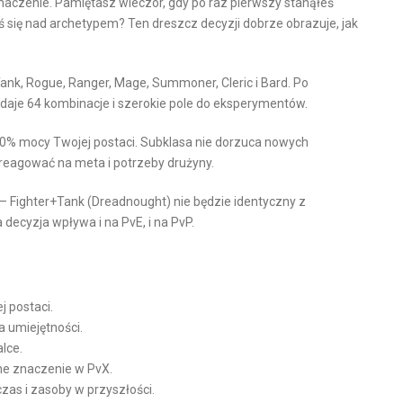
 znaczenie. Pamiętasz wieczór, gdy po raz pierwszy stanąłeś
 się nad archetypem? Ten dreszcz decyzji dobrze obrazuje, jak
ank, Rogue, Ranger, Mage, Summoner, Cleric i Bard. Po
daje 64 kombinacje i szerokie pole do eksperymentów.
0% mocy Twojej postaci. Subklasa nie dorzuca nowych
c reagować na meta i potrzeby drużyny.
 — Fighter+Tank (Dreadnought) nie będzie identyczny z
decyzja wpływa i na PvE, i na PvP.
j postaci.
 umiejętności.
lce.
ne znaczenie w PvX.
as i zasoby w przyszłości.