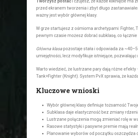
Tworzysz postać
i czujesz, że każde kliknięcie ma
przed ekranem tworzenia i zbyt długo zastanawiałeś
ważny jest wybór głównej klasy.
W grze startujesz z ośmioma archetypami: Fighter, T
pewnym czasie możesz dobrać subklasę, co łącznie 
Główna klasa
pozostaje stała i odpowiada za ~40–5
umiejętności, lecz modyfikuje istniejące, pozwalają
Warto wiedzieć, że lustrzane pary dają różne efekty
Tank+Fighter (Knight). System PvX sprawia, że każda 
Kluczowe wnioski
Wybór głównej klasy definiuje tożsamość Twoje
Subklasa daje elastyczność bez zmiany rdzenia
Lustrzane połączenia mogą zmieniać rolę w wa
Rasowe statystyki i pasywne premie mają real
Planowanie wyborów od początku oszczędza cz