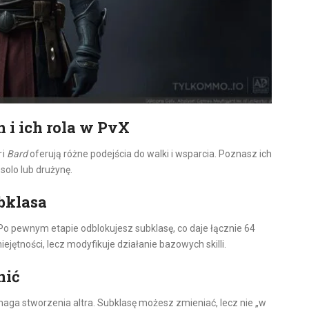
i ich rola w PvX
r
i
Bard
oferują różne podejścia do walki i wsparcia. Poznasz ich
solo lub drużynę.
bklasa
Po pewnym etapie odblokujesz subklasę, co daje łącznie 64
jętności, lecz modyfikuje działanie bazowych skilli.
nić
aga stworzenia altra. Subklasę możesz zmieniać, lecz nie „w