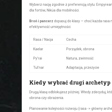
Wybierz nację zgodnie z preferencją stylu: Empyrean d
dla fortów, Niküa dla mobilności.
Broń i pancerz
dopasuj do klasy — choć każda rasa
efektywność umiejętności.
Rasa / Nacja
Cecha
Kaelar
Porządek, obrona
Py’rai
Natura, zwinność
Tul’nar
Adaptacja, przeżycie
Kiedy wybrać drugi archetyp
Drugą klasę odblokujesz później. Wtedy zdecyduj, kt
obrona czy obrażenia.
Planowanie kolejności rozwoju (rasa -> główny arche