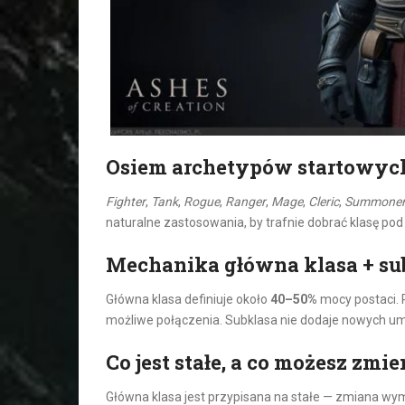
Osiem archetypów startowych 
Fighter
,
Tank
,
Rogue
,
Ranger
,
Mage
,
Cleric
,
Summone
naturalne zastosowania, by trafnie dobrać klasę pod 
Mechanika główna klasa + su
Główna klasa definiuje około
40–50%
mocy postaci. 
możliwe połączenia. Subklasa nie dodaje nowych umie
Co jest stałe, a co możesz zmie
Główna klasa jest przypisana na stałe — zmiana wym