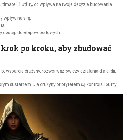
ultimate i 1 utility, co wpływa na twoje decyzje budowania.
 wpływ na siłę.
ta.
y dostęp do etapów testowych.
p krok po kroku, aby zbudować
o, wsparcie drużyny, rozwój węzłów czy działania dla gildii.
dobrym sustainem. Dla drużyny priorytetem są kontrola i buffy.