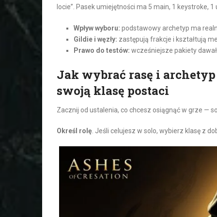
locie”. Pasek umiejętności ma 5 main, 1 keystroke, 1 
Wpływ wyboru:
podstawowy archetyp ma realny
Gildie i węzły:
zastępują frakcje i kształtują me
Prawo do testów:
wcześniejsze pakiety dawał
Jak wybrać rasę i archety
swoją klasę postaci
Zacznij od ustalenia, co chcesz osiągnąć w grze — sol
Określ rolę
. Jeśli celujesz w solo, wybierz klasę z 