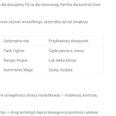
la dyscypliny, Py’rai dla równowagi, Ren’Kai dla kontroli, Dünir
 może używać wszystkiego, optymalny sprzęt zwiększy
Optymalna rola
Przykładowy ekwipunek
Tank, Fighter
Ciężki pancerz, miecz
Ranger, Rogue
Łuk, lekka zbroja
Summoner, Mage
Szaty, różdżka
óre umiejętności chcesz modyfikować — mobilność, kontrola,
typ -> drugi archetyp) daje przewagę w przyszłości i ułatwia