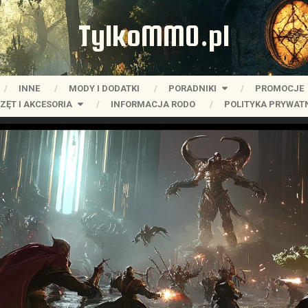
TylkoMMO.pl
INNE
MODY I DODATKI
PORADNIKI
PROMOCJE
ZĘT I AKCESORIA
INFORMACJA RODO
POLITYKA PRYWAT