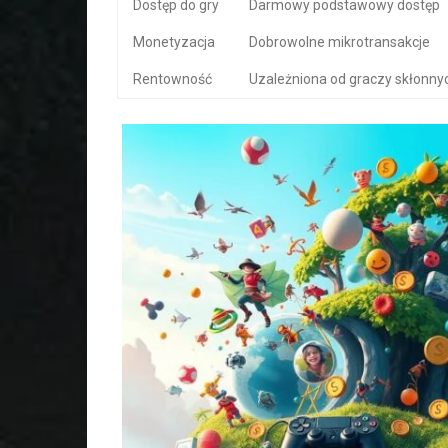
Dostęp do gry
Darmowy podstawowy dostęp
Monetyzacja
Dobrowolne mikrotransakcje
Rentowność
Uzależniona od graczy skłonn