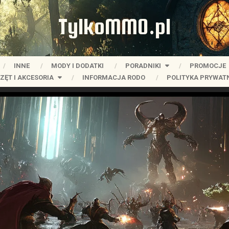
TylkoMMO.pl
INNE
MODY I DODATKI
PORADNIKI
PROMOCJE
ZĘT I AKCESORIA
INFORMACJA RODO
POLITYKA PRYWAT