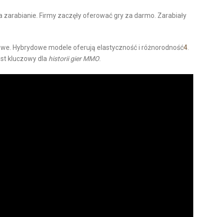
a zarabianie. Firmy zaczęły oferować gry za darmo. Zarabiały
we. Hybrydowe modele oferują elastyczność i różnorodność
4
.
est kluczowy dla
historii gier MMO
.