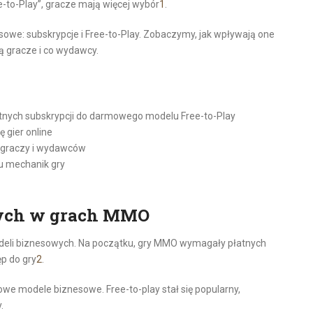
e-to-Play”, gracze mają więcej wybór
1
.
we: subskrypcje i Free-to-Play. Zobaczymy, jak wpływają one
ą gracze i co wydawcy.
tnych subskrypcji do darmowego modelu Free-to-Play
 gier online
y graczy i wydawców
u mechanik gry
wych w grach MMO
odeli biznesowych. Na początku, gry MMO wymagały płatnych
ęp do gry
2
.
 nowe modele biznesowe. Free-to-play stał się popularny,
.