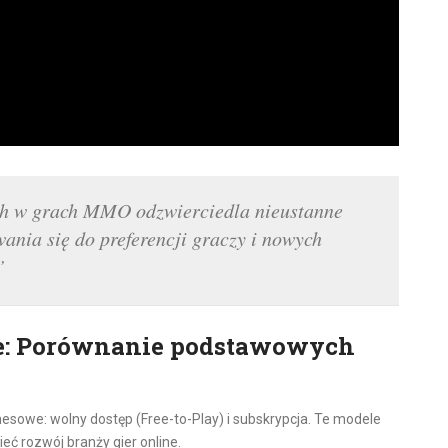
h w grach MMO odzwierciedla nieustanne
ania się do preferencji graczy i nowych
”
je: Porównanie podstawowych
esowe: wolny dostęp (Free-to-Play) i subskrypcja. Te modele
ć rozwój branży gier online.