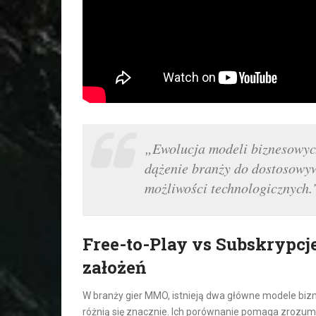
„Ewolucja modeli biznesowyc
dążenie branży do dostosowyw
możliwości technologicznych.
Free-to-Play vs Subskrypc
założeń
W branży gier MMO, istnieją dwa główne modele bizn
różnią się znacznie. Ich porównanie pomaga zrozumie