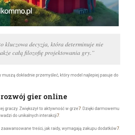
 kluczowa decyzja, która determinuje nie
akże całą filozofię projektowania gry.”
 muszą dokładnie przemyśleć, który model najlepiej pasuje do
rozwój gier online
cej graczy. Zwiększył to aktywność w grze
7
. Dzięki darmowemu
adzi do unikalnych interakcji
7
.
 zaawansowane treści, jak raidy, wymagają zakupu dodatków
7
.