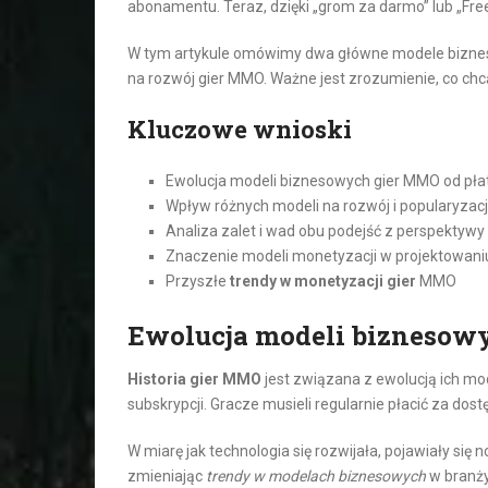
abonamentu. Teraz, dzięki „grom za darmo” lub „Fre
W tym artykule omówimy dwa główne modele bizneso
na rozwój gier MMO. Ważne jest zrozumienie, co chc
Kluczowe wnioski
Ewolucja modeli biznesowych gier MMO od pła
Wpływ różnych modeli na rozwój i popularyzację
Analiza zalet i wad obu podejść z perspektyw
Znaczenie modeli monetyzacji w projektowani
Przyszłe
trendy w monetyzacji gier
MMO
Ewolucja modeli bizneso
Historia gier MMO
jest związana z ewolucją ich m
subskrypcji. Gracze musieli regularnie płacić za dost
W miarę jak technologia się rozwijała, pojawiały się
zmieniając
trendy w modelach biznesowych
w branży