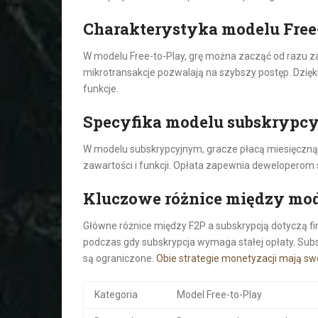
Charakterystyka modelu Free
W modelu Free-to-Play, grę można zacząć od razu za
mikrotransakcje pozwalają na szybszy postęp. Dzięk
funkcje.
Specyfika modelu subskrypc
W modelu subskrypcyjnym, gracze płacą miesięczną 
zawartości i funkcji. Opłata zapewnia deweloperom 
Kluczowe różnice między mo
Główne różnice między F2P a subskrypcją dotyczą fin
podczas gdy subskrypcja wymaga stałej opłaty. Subs
są ograniczone.
Obie strategie monetyzacji mają sw
Kategoria
Model Free-to-Play