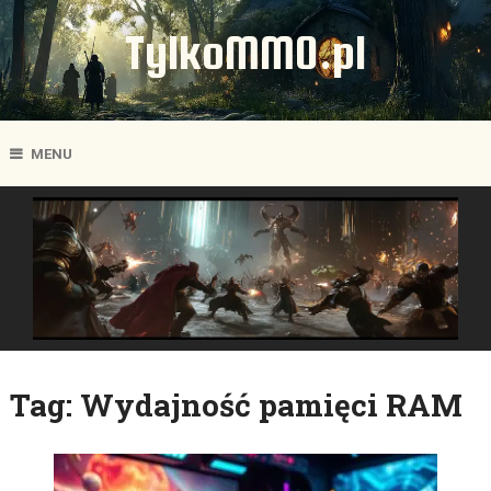
TylkoMMO.pl
MENU
Tag:
Wydajność pamięci RAM