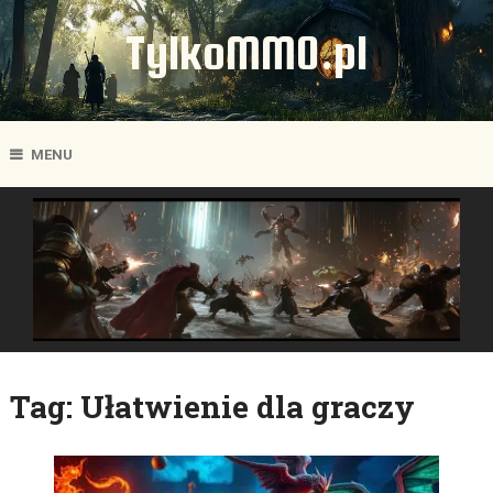
TylkoMMO.pl
MENU
Tag:
Ułatwienie dla graczy