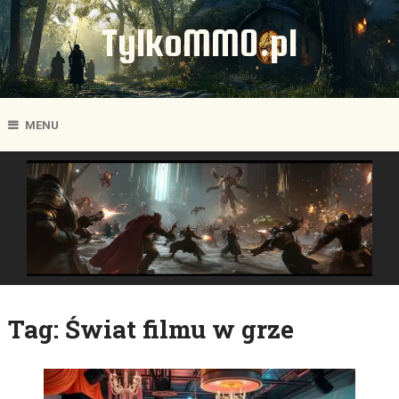
TylkoMMO.pl
MENU
Tag:
Świat filmu w grze