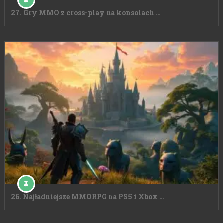
27. Gry MMO z cross-play na konsolach …
26. Najładniejsze MMORPG na PS5 i Xbox …