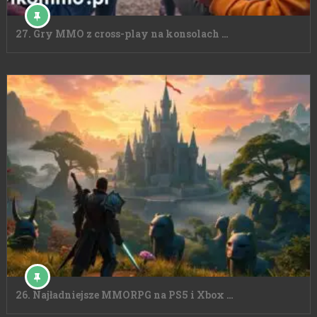
27. Gry MMO z cross-play na konsolach …
26. Najładniejsze MMORPG na PS5 i Xbox …