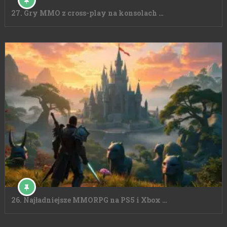
27. Gry MMO z cross-play na konsolach …
26. Najładniejsze MMORPG na PS5 i Xbox …