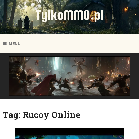
TylkoMMO.pl
MENU
Tag:
Rucoy Online