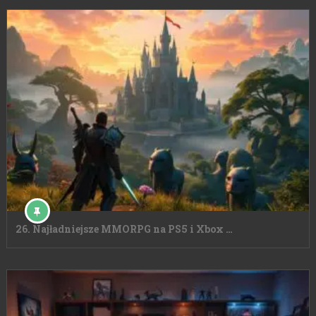
26. Najładniejsze MMORPG na PS5 i Xbox …