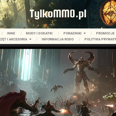
TylkoMMO.pl
INNE
MODY I DODATKI
PORADNIKI
PROMOCJE
ZĘT I AKCESORIA
INFORMACJA RODO
POLITYKA PRYWAT