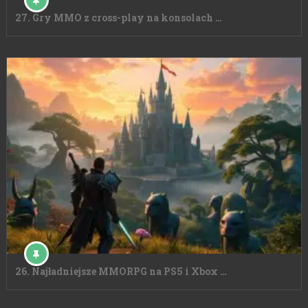
27. Gry MMO z cross-play na konsolach …
26. Najładniejsze MMORPG na PS5 i Xbox …