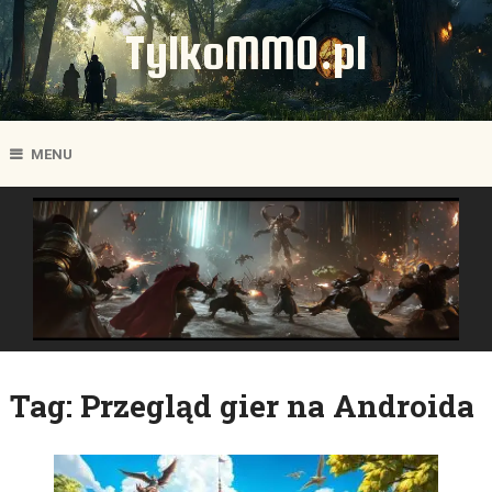
TylkoMMO.pl
MENU
Tag:
Przegląd gier na Androida