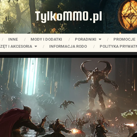
TylkoMMO.pl
INNE
MODY I DODATKI
PORADNIKI
PROMOCJE
ZĘT I AKCESORIA
INFORMACJA RODO
POLITYKA PRYWAT