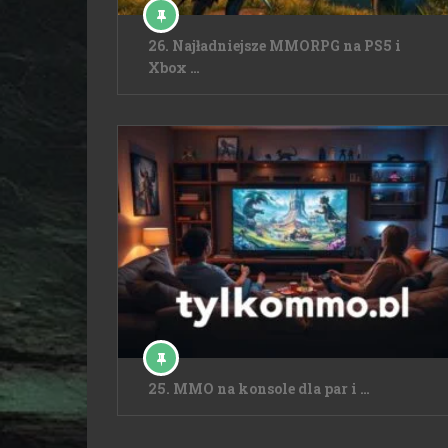
26. Najładniejsze MMORPG na PS5 i
Xbox …
25. MMO na konsole dla par i …