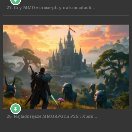
27. Gry MMO z cross-play na konsolach …
26. Najładniejsze MMORPG na PS5 i Xbox …