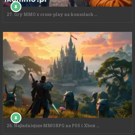
27. Gry MMO z cross-play na konsolach …
26. Najładniejsze MMORPG na PS5 i Xbox …