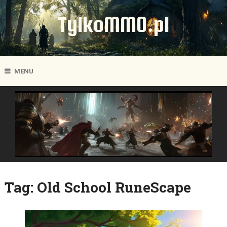
TylkoMMO.pl
MENU
Tag:
Old School RuneScape