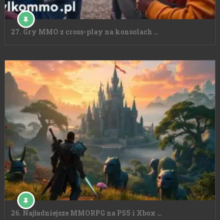
27. Gry MMO z cross-play na konsolach …
26. Najładniejsze MMORPG na PS5 i Xbox …