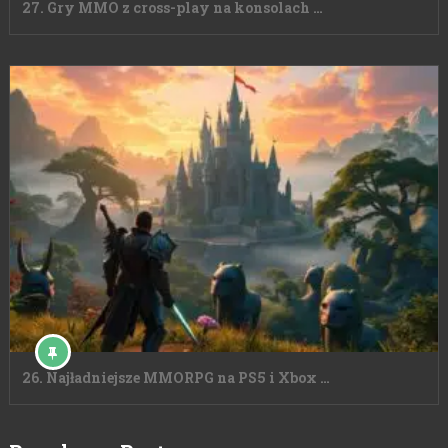
27. Gry MMO z cross-play na konsolach …
26. Najładniejsze MMORPG na PS5 i Xbox …