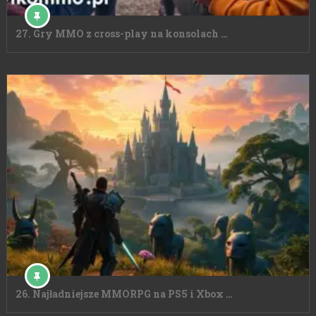
27. Gry MMO z cross-play na konsolach …
26. Najładniejsze MMORPG na PS5 i Xbox …