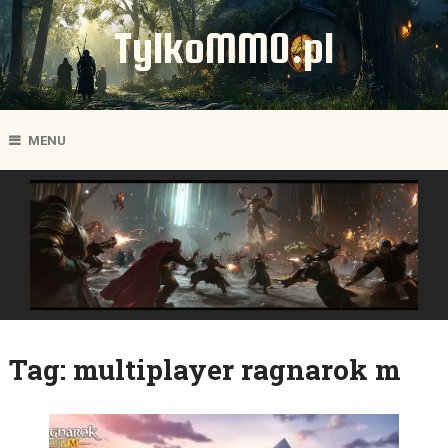
TylkoMMO.pl
MENU
Tag:
multiplayer ragnarok m