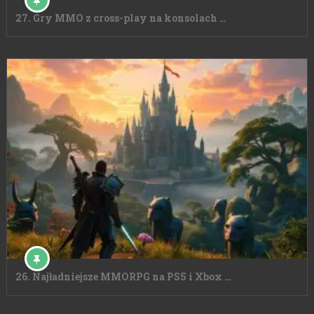
27. Gry MMO z cross-play na konsolach …
26. Najładniejsze MMORPG na PS5 i Xbox …