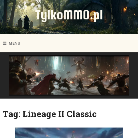
TylkoMMO.pl
MENU
Tag:
Lineage II Classic