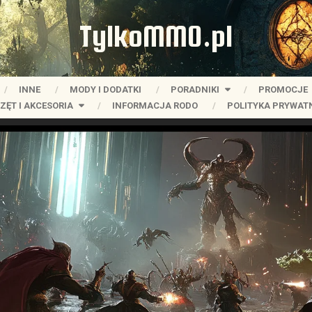
TylkoMMO.pl
INNE
MODY I DODATKI
PORADNIKI
PROMOCJE
ZĘT I AKCESORIA
INFORMACJA RODO
POLITYKA PRYWAT