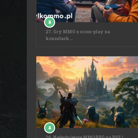
27. Gry MMO z cross-play na
konsolach …
26. Najładniejsze MMORPG na PS5 i