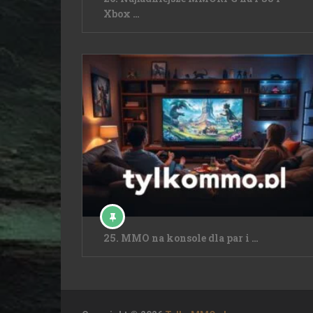
Xbox …
25. MMO na konsole dla par i …