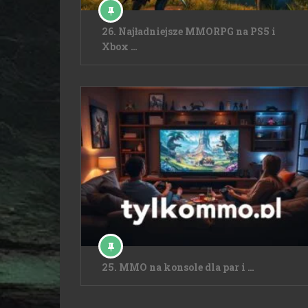
26. Najładniejsze MMORPG na PS5 i
Xbox …
25. MMO na konsole dla par i …