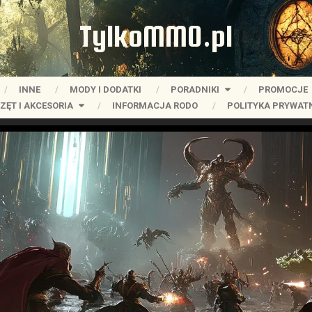
TylkoMMO.pl
INNE
MODY I DODATKI
PORADNIKI
PROMOCJE
ZĘT I AKCESORIA
INFORMACJA RODO
POLITYKA PRYWAT