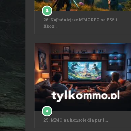
26. Najładniejsze MMORPG na PS5 i
Xbox …
25. MMO na konsole dla par i …