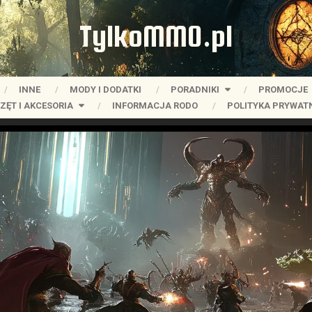
TylkoMMO.pl
INNE
MODY I DODATKI
PORADNIKI
PROMOCJE
ZĘT I AKCESORIA
INFORMACJA RODO
POLITYKA PRYWAT