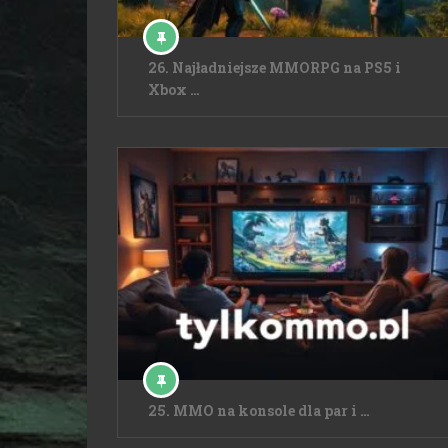
26. Najładniejsze MMORPG na PS5 i
Xbox …
25. MMO na konsole dla par i …