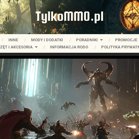
TylkoMMO.pl
INNE
MODY I DODATKI
PORADNIKI
PROMOCJE
ZĘT I AKCESORIA
INFORMACJA RODO
POLITYKA PRYWAT