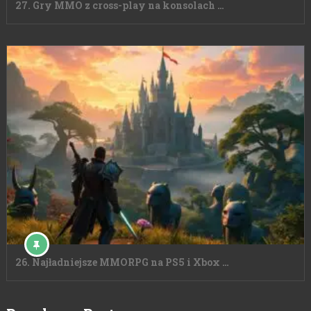
27. Gry MMO z cross-play na konsolach …
26. Najładniejsze MMORPG na PS5 i Xbox …