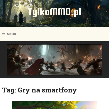
TylkoMMO.pl
MENU
Tag:
Gry na smartfony