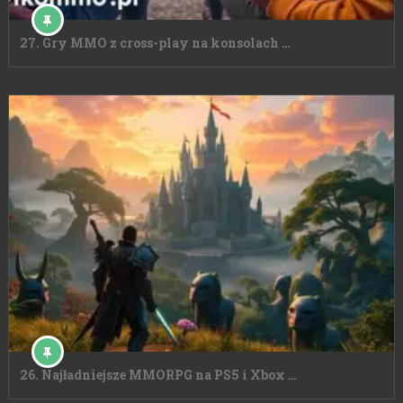
27. Gry MMO z cross-play na konsolach …
26. Najładniejsze MMORPG na PS5 i Xbox …