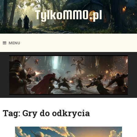
TylkoMMO.pl
MENU
Tag:
Gry do odkrycia