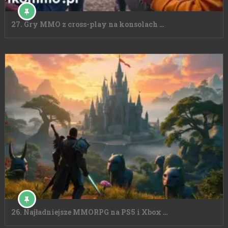
27. Gry MMO z cross-play na konsolach …
26. Najładniejsze MMORPG na PS5 i Xbox …