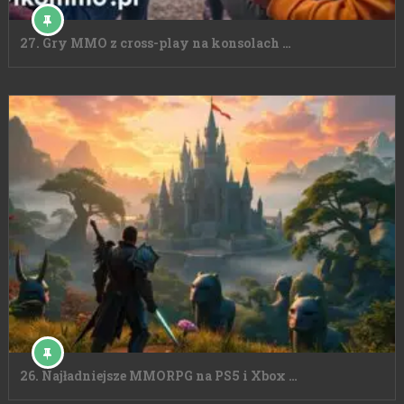
27. Gry MMO z cross-play na konsolach …
26. Najładniejsze MMORPG na PS5 i Xbox …