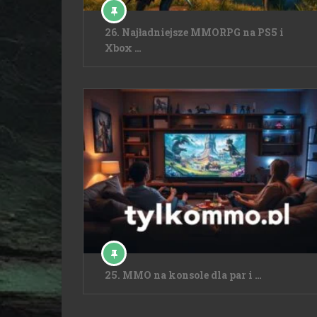
26. Najładniejsze MMORPG na PS5 i
Xbox …
25. MMO na konsole dla par i …