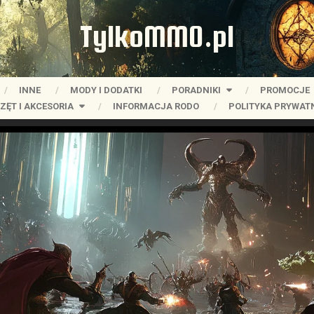
TylkoMMO.pl
INNE
MODY I DODATKI
PORADNIKI
PROMOCJE
ZĘT I AKCESORIA
INFORMACJA RODO
POLITYKA PRYWAT