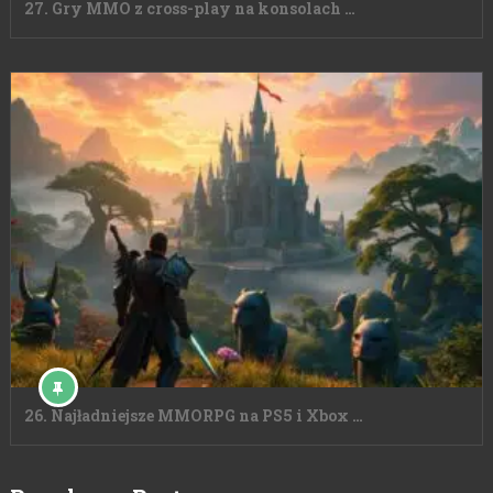
27. Gry MMO z cross-play na konsolach …
26. Najładniejsze MMORPG na PS5 i Xbox …