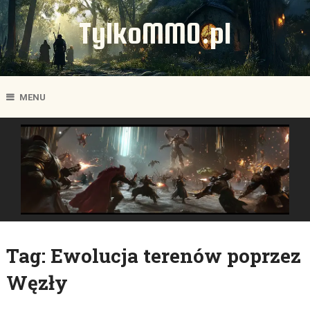
TylkoMMO.pl
MENU
Tag:
Ewolucja terenów poprzez
Węzły