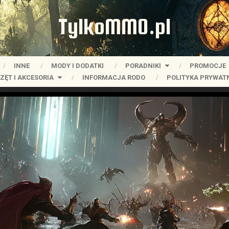
TylkoMMO.pl
INNE
MODY I DODATKI
PORADNIKI
PROMOCJE
ZĘT I AKCESORIA
INFORMACJA RODO
POLITYKA PRYWAT