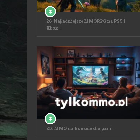
26. Najładniejsze MMORPG na PS5 i
Xbox …
25. MMO na konsole dla par i …