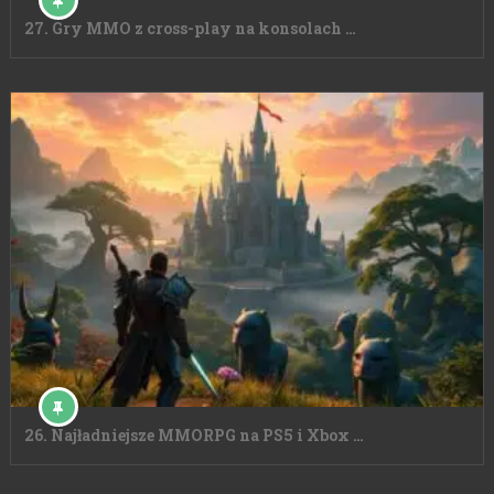
27. Gry MMO z cross-play na konsolach …
26. Najładniejsze MMORPG na PS5 i Xbox …