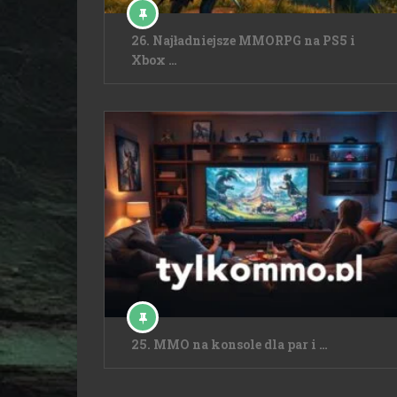
26. Najładniejsze MMORPG na PS5 i
Xbox …
25. MMO na konsole dla par i …