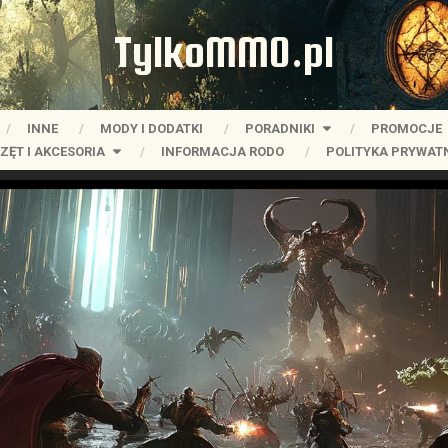
TylkoMMO.pl
INNE
MODY I DODATKI
PORADNIKI
PROMOCJE
ZĘT I AKCESORIA
INFORMACJA RODO
POLITYKA PRYWAT