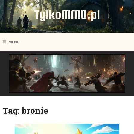
TylkoMMO.pl
MENU
Tag:
bronie