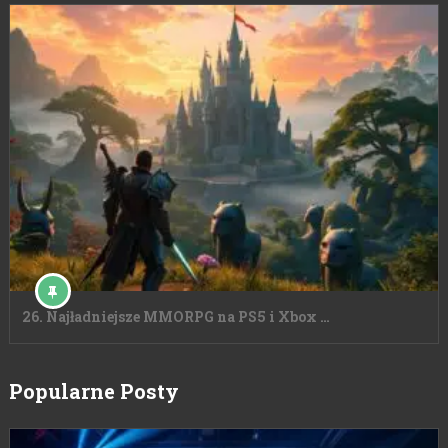
26. Najładniejsze MMORPG na PS5 i Xbox …
Popularne Posty