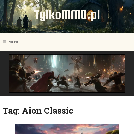
TylkoMMO.pl
MENU
Tag:
Aion Classic